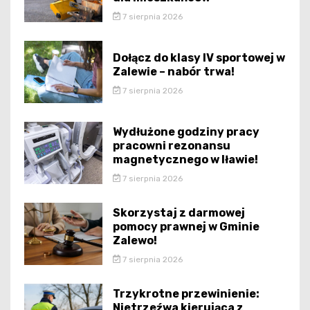
7 sierpnia 2026
Dołącz do klasy IV sportowej w
Zalewie – nabór trwa!
7 sierpnia 2026
Wydłużone godziny pracy
pracowni rezonansu
magnetycznego w Iławie!
7 sierpnia 2026
Skorzystaj z darmowej
pomocy prawnej w Gminie
Zalewo!
7 sierpnia 2026
Trzykrotne przewinienie:
Nietrzeźwa kierująca z