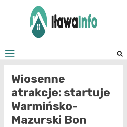
Skip
to
content
Najnowsze Informacje z Iławy i okolic
ilawai
Wiosenne
atrakcje: startuje
Warmińsko-
Mazurski Bon