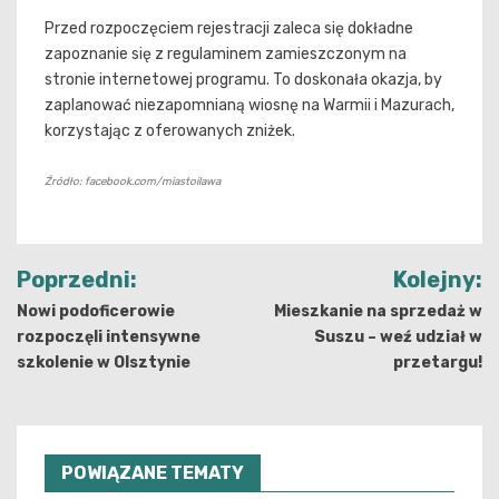
Przed rozpoczęciem rejestracji zaleca się dokładne
zapoznanie się z regulaminem zamieszczonym na
stronie internetowej programu. To doskonała okazja, by
zaplanować niezapomnianą wiosnę na Warmii i Mazurach,
korzystając z oferowanych zniżek.
Źródło: facebook.com/miastoilawa
Nawigacja
Poprzedni:
Kolejny:
wpisu
Nowi podoficerowie
Mieszkanie na sprzedaż w
rozpoczęli intensywne
Suszu – weź udział w
szkolenie w Olsztynie
przetargu!
POWIĄZANE TEMATY