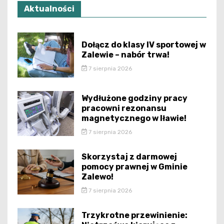
Aktualności
Dołącz do klasy IV sportowej w
Zalewie – nabór trwa!
7 sierpnia 2026
Wydłużone godziny pracy
pracowni rezonansu
magnetycznego w Iławie!
7 sierpnia 2026
Skorzystaj z darmowej
pomocy prawnej w Gminie
Zalewo!
7 sierpnia 2026
Trzykrotne przewinienie: