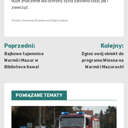
duże znaczenie dla ochrony życia zarówno ludzi, jak i
zwierząt.
Źródło: Komenda Powiatowa Policji w Iławie
Nawigacja
Poprzedni:
Kolejny:
wpisu
Bajkowe tajemnice
Zgłoś swój obiekt do
Warmii i Mazur w
programu Wiosna na
Bibliotece Iława!
Warmii i Mazurach!
POWIĄZANE TEMATY