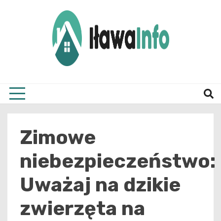
Skip
to
content
Najnowsze Informacje z Iławy i okolic
ilawai
Zimowe
niebezpieczeństwo:
Uważaj na dzikie
zwierzęta na