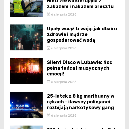
Nietrzeźwa kierująca z
zakazem i nakazem aresztu
6 sierpnia 2026
Upały wciąż trwają: jak dbać o
zdrowie i mądrze
gospodarować wodą
6 sierpnia 2026
Silent Disco w Lubawie: Noc
pełna tańca i muzycznych
emocji!
6 sierpnia 2026
25-latek z 8 kg marihuany w
rękach – iławscy policjanci
rozbijają narkotykowy gang
6 sierpnia 2026