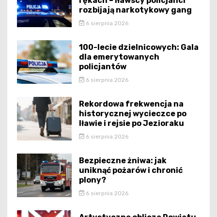
rękach – iławscy policjanci
rozbijają narkotykowy gang
6 sierpnia 2026
100-lecie dzielnicowych: Gala
dla emerytowanych
policjantów
6 sierpnia 2026
Rekordowa frekwencja na
historycznej wycieczce po
Iławie i rejsie po Jezioraku
6 sierpnia 2026
Bezpieczne żniwa: jak
uniknąć pożarów i chronić
plony?
6 sierpnia 2026