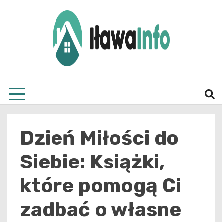
Skip
to
content
Najnowsze Informacje z Iławy i okolic
ilawai
Dzień Miłości do
Siebie: Książki,
które pomogą Ci
zadbać o własne