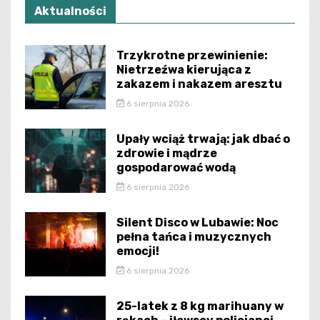
Aktualności
Trzykrotne przewinienie:
Nietrzeźwa kierująca z
zakazem i nakazem aresztu
6 sierpnia 2026
Upały wciąż trwają: jak dbać o
zdrowie i mądrze
gospodarować wodą
6 sierpnia 2026
Silent Disco w Lubawie: Noc
pełna tańca i muzycznych
emocji!
6 sierpnia 2026
25-latek z 8 kg marihuany w