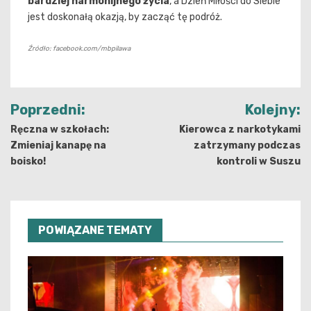
bardziej harmonijnego życia
, a Dzień Miłości do Siebie
jest doskonałą okazją, by zacząć tę podróż.
Źródło: facebook.com/mbpilawa
Nawigacja
Poprzedni:
Kolejny:
wpisu
Ręczna w szkołach:
Kierowca z narkotykami
Zmieniaj kanapę na
zatrzymany podczas
boisko!
kontroli w Suszu
POWIĄZANE TEMATY