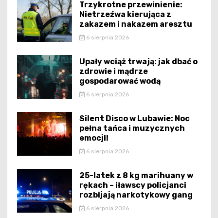
Trzykrotne przewinienie:
Nietrzeźwa kierująca z
zakazem i nakazem aresztu
6 sierpnia 2026
Upały wciąż trwają: jak dbać o
zdrowie i mądrze
gospodarować wodą
6 sierpnia 2026
Silent Disco w Lubawie: Noc
pełna tańca i muzycznych
emocji!
6 sierpnia 2026
25-latek z 8 kg marihuany w
rękach – iławscy policjanci
rozbijają narkotykowy gang
6 sierpnia 2026