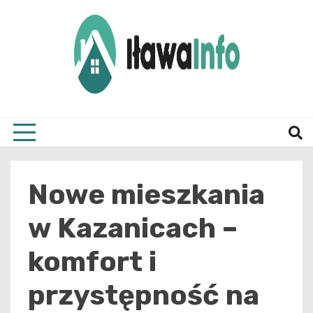
Skip
to
content
Najnowsze Informacje z Iławy i okolic
ilawai
Nowe mieszkania
w Kazanicach –
komfort i
przystępność na