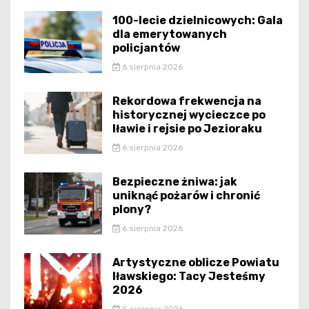
100-lecie dzielnicowych: Gala
dla emerytowanych
policjantów
6 sierpnia 2026
Rekordowa frekwencja na
historycznej wycieczce po
Iławie i rejsie po Jezioraku
6 sierpnia 2026
Bezpieczne żniwa: jak
uniknąć pożarów i chronić
plony?
6 sierpnia 2026
Artystyczne oblicze Powiatu
Iławskiego: Tacy Jesteśmy
2026