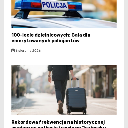
100-lecie dzielnicowych: Gala dla
emerytowanych policjantów
6 sierpnia 2026
Rekordowa frekwencja na historycznej
wycieczce po Iławie i rejsie po Jezioraku