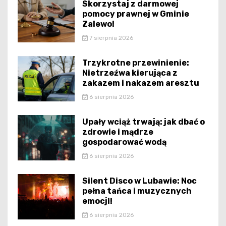
Skorzystaj z darmowej
pomocy prawnej w Gminie
Zalewo!
7 sierpnia 2026
Trzykrotne przewinienie:
Nietrzeźwa kierująca z
zakazem i nakazem aresztu
6 sierpnia 2026
Upały wciąż trwają: jak dbać o
zdrowie i mądrze
gospodarować wodą
6 sierpnia 2026
Silent Disco w Lubawie: Noc
pełna tańca i muzycznych
emocji!
6 sierpnia 2026