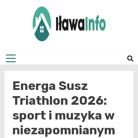
Skip
to
content
Najnowsze Informacje z Iławy i okolic
ilawai
Energa Susz
Triathlon 2026:
sport i muzyka w
niezapomnianym