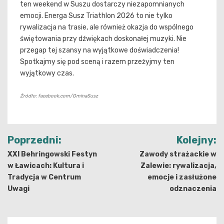
ten weekend w Suszu dostarczy niezapomnianych
emocji. Energa Susz Triathlon 2026 to nie tylko
rywalizacja na trasie, ale również okazja do wspólnego
świętowania przy dźwiękach doskonałej muzyki. Nie
przegap tej szansy na wyjątkowe doświadczenia!
Spotkajmy się pod sceną i razem przeżyjmy ten
wyjątkowy czas.
Źródło: facebook.com/GminaSusz
Nawigacja
Poprzedni:
Kolejny:
wpisu
XXI Behringowski Festyn
Zawody strażackie w
w Ławicach: Kultura i
Zalewie: rywalizacja,
Tradycja w Centrum
emocje i zasłużone
Uwagi
odznaczenia