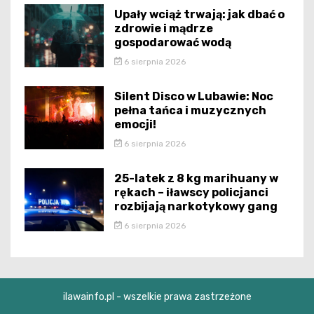
Upały wciąż trwają: jak dbać o
zdrowie i mądrze
gospodarować wodą
6 sierpnia 2026
Silent Disco w Lubawie: Noc
pełna tańca i muzycznych
emocji!
6 sierpnia 2026
25-latek z 8 kg marihuany w
rękach – iławscy policjanci
rozbijają narkotykowy gang
6 sierpnia 2026
ilawainfo.pl - wszelkie prawa zastrzeżone