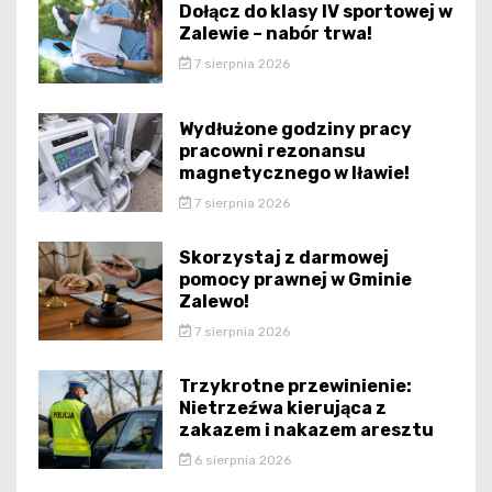
Dołącz do klasy IV sportowej w
Zalewie – nabór trwa!
7 sierpnia 2026
Wydłużone godziny pracy
pracowni rezonansu
magnetycznego w Iławie!
7 sierpnia 2026
Skorzystaj z darmowej
pomocy prawnej w Gminie
Zalewo!
7 sierpnia 2026
Trzykrotne przewinienie:
Nietrzeźwa kierująca z
zakazem i nakazem aresztu
6 sierpnia 2026