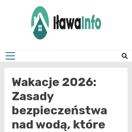
Skip
to
content
Najnowsze Informacje z Iławy i okolic
ilawai
Wakacje 2026:
Zasady
bezpieczeństwa
nad wodą, które