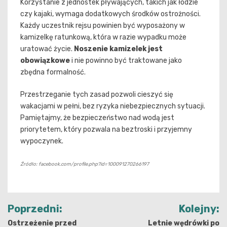
Korzystanie z jednostek pływających, takich jak łodzie
czy kajaki, wymaga dodatkowych środków ostrożności.
Każdy uczestnik rejsu powinien być wyposażony w
kamizelkę ratunkową, która w razie wypadku może
uratować życie.
Noszenie kamizelek jest
obowiązkowe
i nie powinno być traktowane jako
zbędna formalność.
Przestrzeganie tych zasad pozwoli cieszyć się
wakacjami w pełni, bez ryzyka niebezpiecznych sytuacji.
Pamiętajmy, że bezpieczeństwo nad wodą jest
priorytetem, który pozwala na beztroski i przyjemny
wypoczynek.
Źródło: facebook.com/profile.php?id=100091270266197
Nawigacja
Poprzedni:
Kolejny:
wpisu
Ostrzeżenie przed
Letnie wędrówki po