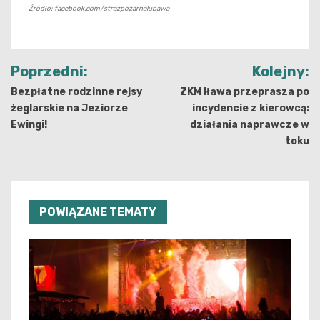
Źródło: facebook.com/strazpozarnalubawa
Nawigacja
Poprzedni:
Kolejny:
wpisu
Bezpłatne rodzinne rejsy
ZKM Iława przeprasza po
żeglarskie na Jeziorze
incydencie z kierowcą:
Ewingi!
działania naprawcze w
toku
POWIĄZANE TEMATY