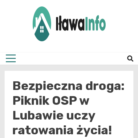
Skip
to
content
Najnowsze Informacje z Iławy i okolic
ilawai
Bezpieczna droga:
Piknik OSP w
Lubawie uczy
ratowania życia!