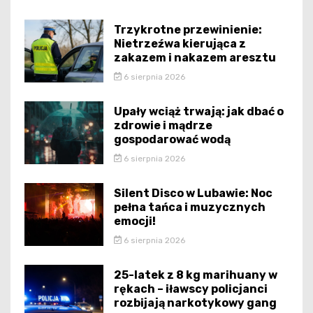
Trzykrotne przewinienie:
Nietrzeźwa kierująca z
zakazem i nakazem aresztu
6 sierpnia 2026
Upały wciąż trwają: jak dbać o
zdrowie i mądrze
gospodarować wodą
6 sierpnia 2026
Silent Disco w Lubawie: Noc
pełna tańca i muzycznych
emocji!
6 sierpnia 2026
25-latek z 8 kg marihuany w
rękach – iławscy policjanci
rozbijają narkotykowy gang