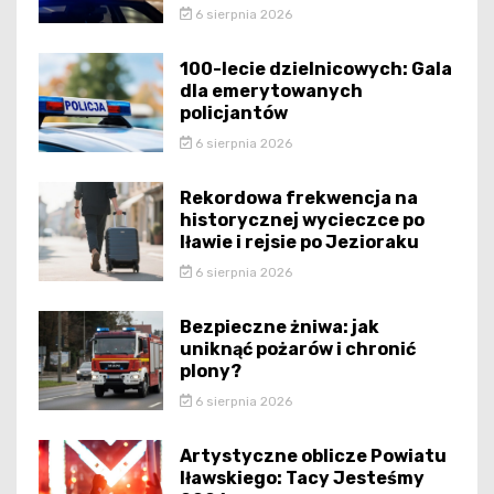
6 sierpnia 2026
100-lecie dzielnicowych: Gala
dla emerytowanych
policjantów
6 sierpnia 2026
Rekordowa frekwencja na
historycznej wycieczce po
Iławie i rejsie po Jezioraku
6 sierpnia 2026
Bezpieczne żniwa: jak
uniknąć pożarów i chronić
plony?
6 sierpnia 2026
Artystyczne oblicze Powiatu
Iławskiego: Tacy Jesteśmy