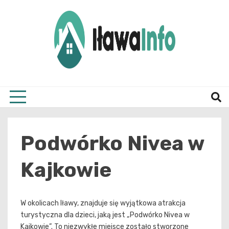
Skip
to
content
Najnowsze Informacje z Iławy i okolic
ilawai
Podwórko Nivea w
Kajkowie
W okolicach Iławy, znajduje się wyjątkowa atrakcja
turystyczna dla dzieci, jaką jest „Podwórko Nivea w
Kajkowie”. To niezwykłe miejsce zostało stworzone