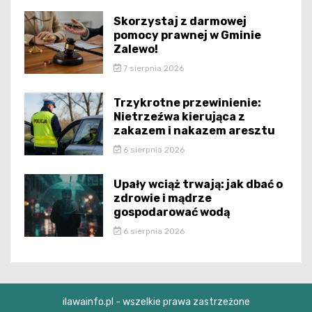
Skorzystaj z darmowej
pomocy prawnej w Gminie
Zalewo!
7 sierpnia 2026
Trzykrotne przewinienie:
Nietrzeźwa kierująca z
zakazem i nakazem aresztu
6 sierpnia 2026
Upały wciąż trwają: jak dbać o
zdrowie i mądrze
gospodarować wodą
6 sierpnia 2026
ilawainfo.pl - wszelkie prawa zastrzeżone