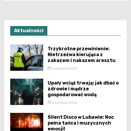
Aktualności
Trzykrotne przewinienie:
Nietrzeźwa kierująca z
zakazem i nakazem aresztu
6 sierpnia 2026
Upały wciąż trwają: jak dbać o
zdrowie i mądrze
gospodarować wodą
6 sierpnia 2026
Silent Disco w Lubawie: Noc
pełna tańca i muzycznych
emocji!