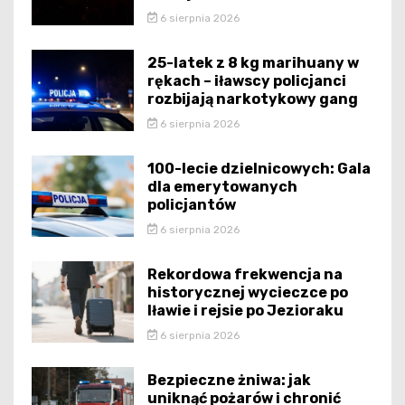
6 sierpnia 2026
25-latek z 8 kg marihuany w
rękach – iławscy policjanci
rozbijają narkotykowy gang
6 sierpnia 2026
100-lecie dzielnicowych: Gala
dla emerytowanych
policjantów
6 sierpnia 2026
Rekordowa frekwencja na
historycznej wycieczce po
Iławie i rejsie po Jezioraku
6 sierpnia 2026
Bezpieczne żniwa: jak
uniknąć pożarów i chronić