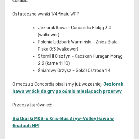
Łukasik.
Ostateczne wyniki 1/4 finału WPP
Jeziorak Iława – Concordia Elbląg 3:0
(walkower)
Polonia Lidzbark Warmiński – Znicz Biała
Piska 0:3 (walkower)
Stomil II Olsztyn – Kaczkan Huragan Morąg
2:2 (karne 11:10)
Śniardwy Orzysz – Sokół Ostróda 1:4
O meczu z Concordią pisaliśmy już wcześniej:
Jeziorak
Iława wrócił do gry po ośmiu miesiącach przerwy
Przeczytaj również:
Siatkarki MKS-u Kris-Bus Zryw-Volley Iława w
finałach MP!