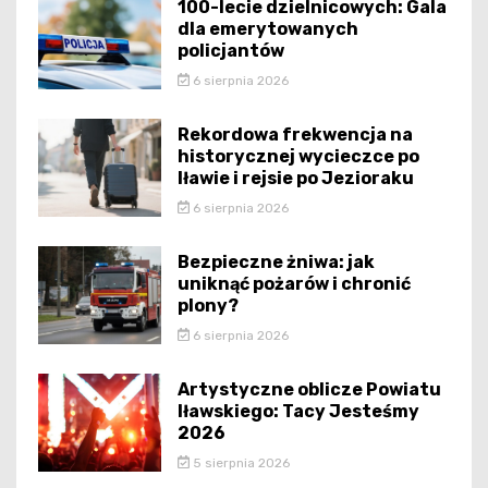
100-lecie dzielnicowych: Gala
dla emerytowanych
policjantów
6 sierpnia 2026
Rekordowa frekwencja na
historycznej wycieczce po
Iławie i rejsie po Jezioraku
6 sierpnia 2026
Bezpieczne żniwa: jak
uniknąć pożarów i chronić
plony?
6 sierpnia 2026
Artystyczne oblicze Powiatu
Iławskiego: Tacy Jesteśmy
2026
5 sierpnia 2026