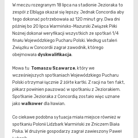
W meczu rozegranym 18 lipca na stadionie Jezioraka to
zespół z Elbląga okazał się lepszy. Jednak Concordia aby
tego dokonać potrzebowała aż 120 minut gry. Dwa dni
później bo 20 lipca Warmińsko-Mazurski Związek Piłki
Nożnej dokonał weryfikacji wszystkich ze spotkań 1/4
finału Wojewódzkiego Pucharu Polski. Według ustaleń
Związku w Concordii zagrał zawodnik, którego
obejmowała
dyskwalifikacja
.
Mowa tu
Tomaszu Szawarze
, który we
wcześniejszych spotkaniach Wojewódzkiego Pucharu
Polski otrzymał łącznie 2 żółte kartki. Z racji na ten fakt,
piłkarz powinien pauzować w spotkaniu z Jeziorakiem.
Spotkanie Jezioraka z Concordią zostało więc uznane
jako
walkower
dla Iławian.
Co ciekawe podobna sytuacja miała miejsce również w
spotkaniu Polonii Lidzbark Warmiński ze Zniczem Biała
Piska. W drużynie gospodarzy zagrał zawieszony Paweł