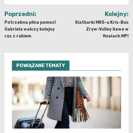
Nawigacja
Poprzedni:
Kolejny:
wpisu
Potrzebna pilna pomoc!
Siatkarki MKS-u Kris-Bus
Gabriela walczy kolejny
Zryw-Volley Iława w
raz z rakiem
finałach MP!
POWIĄZANE TEMATY