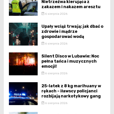
Nietrzeźwa kierująca z
zakazem i nakazem aresztu
6 sierpnia 2026
Upały wciąż trwają: jak dbać o
zdrowie i mądrze
gospodarować wodą
6 sierpnia 2026
Silent Disco w Lubawie: Noc
pełna tańca i muzycznych
emocji!
6 sierpnia 2026
25-latek z 8 kg marihuany w
rękach – iławscy policjanci
rozbijają narkotykowy gang
6 sierpnia 2026