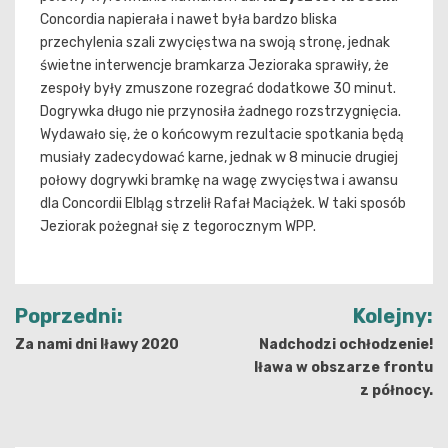
Concordia napierała i nawet była bardzo bliska
przechylenia szali zwycięstwa na swoją stronę, jednak
świetne interwencje bramkarza Jezioraka sprawiły, że
zespoły były zmuszone rozegrać dodatkowe 30 minut.
Dogrywka długo nie przynosiła żadnego rozstrzygnięcia.
Wydawało się, że o końcowym rezultacie spotkania będą
musiały zadecydować karne, jednak w 8 minucie drugiej
połowy dogrywki bramkę na wagę zwycięstwa i awansu
dla Concordii Elbląg strzelił Rafał Maciążek. W taki sposób
Jeziorak pożegnał się z tegorocznym WPP.
Nawigacja
Poprzedni:
Kolejny:
wpisu
Za nami dni Iławy 2020
Nadchodzi ochłodzenie!
Iława w obszarze frontu
z północy.