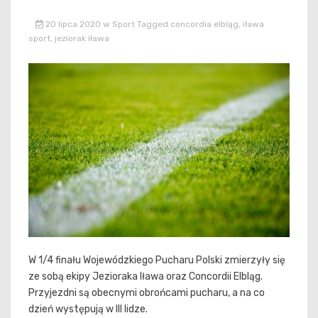
20 lipca 2020
w
Sport
Tagged
concordia elbląg
,
iława
sport
,
jeziorak iława
W 1/4 finału Wojewódzkiego Pucharu Polski zmierzyły się
ze sobą ekipy Jezioraka Iława oraz Concordii Elbląg.
Przyjezdni są obecnymi obrońcami pucharu, a na co
dzień występują w III lidze.