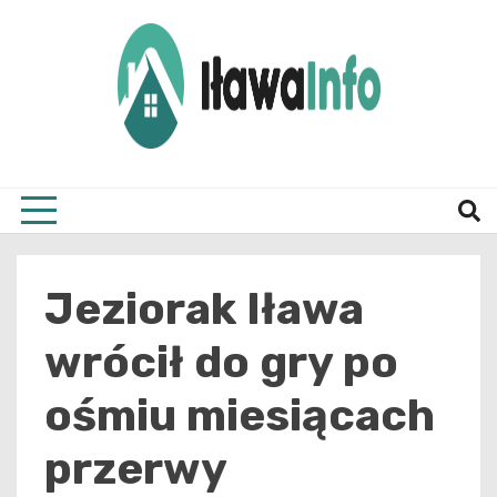
Skip
to
content
Najnowsze Informacje z Iławy i okolic
ilawai
Jeziorak Iława
wrócił do gry po
ośmiu miesiącach
przerwy