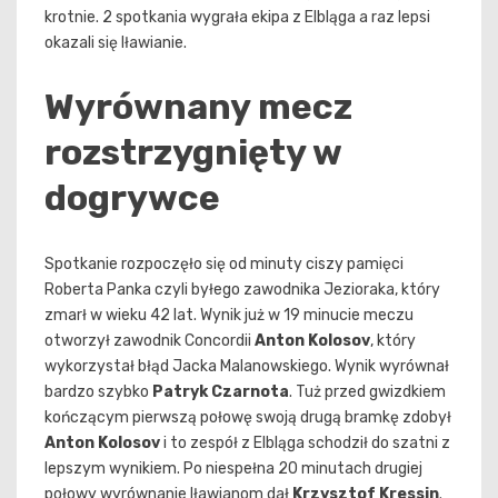
krotnie. 2 spotkania wygrała ekipa z Elbląga a raz lepsi
okazali się Iławianie.
Wyrównany mecz
rozstrzygnięty w
dogrywce
Spotkanie rozpoczęło się od minuty ciszy pamięci
Roberta Panka czyli byłego zawodnika Jezioraka, który
zmarł w wieku 42 lat. Wynik już w 19 minucie meczu
otworzył zawodnik Concordii
Anton Kolosov
, który
wykorzystał błąd Jacka Malanowskiego. Wynik wyrównał
bardzo szybko
Patryk Czarnota
. Tuż przed gwizdkiem
kończącym pierwszą połowę swoją drugą bramkę zdobył
Anton Kolosov
i to zespół z Elbląga schodził do szatni z
lepszym wynikiem. Po niespełna 20 minutach drugiej
połowy wyrównanie Iławianom dał
Krzysztof Kressin
.