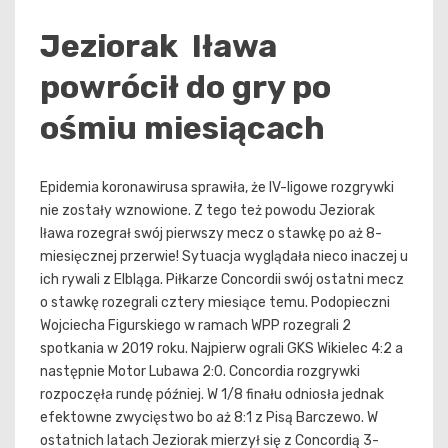
Jeziorak Iława
powrócił do gry po
ośmiu miesiącach
Epidemia koronawirusa sprawiła, że IV-ligowe rozgrywki
nie zostały wznowione. Z tego też powodu Jeziorak
Iława rozegrał swój pierwszy mecz o stawkę po aż 8-
miesięcznej przerwie! Sytuacja wyglądała nieco inaczej u
ich rywali z Elbląga. Piłkarze Concordii swój ostatni mecz
o stawkę rozegrali cztery miesiące temu. Podopieczni
Wojciecha Figurskiego w ramach WPP rozegrali 2
spotkania w 2019 roku. Najpierw ograli GKS Wikielec 4:2 a
następnie Motor Lubawa 2:0. Concordia rozgrywki
rozpoczęła rundę później. W 1/8 finału odniosła jednak
efektowne zwycięstwo bo aż 8:1 z Pisą Barczewo. W
ostatnich latach Jeziorak mierzył się z Concordią 3-