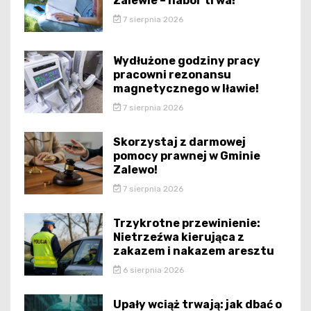
Zalewie – nabór trwa!
7 sierpnia 2026
Wydłużone godziny pracy
pracowni rezonansu
magnetycznego w Iławie!
7 sierpnia 2026
Skorzystaj z darmowej
pomocy prawnej w Gminie
Zalewo!
7 sierpnia 2026
Trzykrotne przewinienie:
Nietrzeźwa kierująca z
zakazem i nakazem aresztu
6 sierpnia 2026
Upały wciąż trwają: jak dbać o