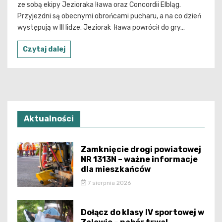
ze sobą ekipy Jezioraka Iława oraz Concordii Elbląg.
Przyjezdni są obecnymi obrońcami pucharu, a na co dzień
występują w III lidze. Jeziorak Iława powrócił do gry...
Czytaj dalej
Aktualności
Zamknięcie drogi powiatowej
NR 1313N – ważne informacje
dla mieszkańców
7 sierpnia 2026
Dołącz do klasy IV sportowej w