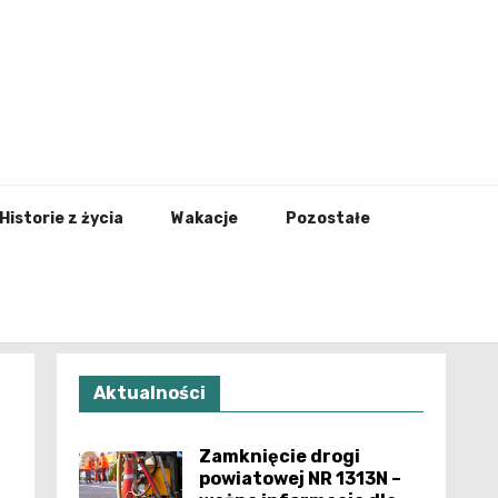
nfo.pl
Historie z życia
Wakacje
Pozostałe
Aktualności
Zamknięcie drogi
powiatowej NR 1313N –