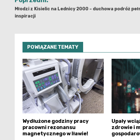
wpisu
Młodzi z Kisielic na Lednicy 2000 – duchowa podróż peł
inspiracji
POWIĄZANE TEMATY
Wydłużone godziny pracy
Upały wciąż
pracowni rezonansu
zdrowie i 
magnetycznego w Iławie!
gospodaro