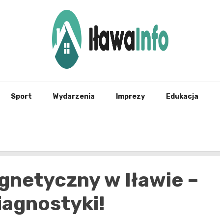
Najnowsze Informacje z Iławy i okolic
ilawai
Sport
Wydarzenia
Imprezy
Edukacja
netyczny w Iławie –
iagnostyki!