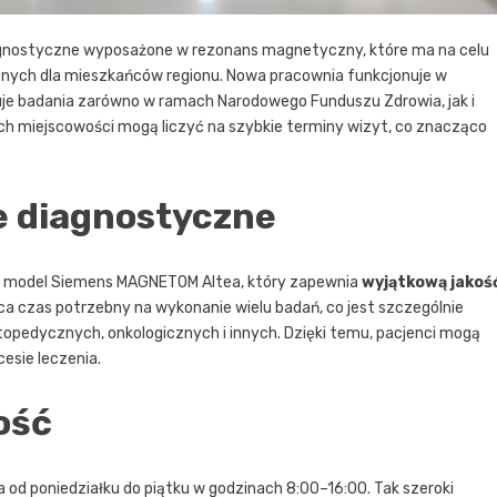
agnostyczne wyposażone w rezonans magnetyczny, które ma na celu
ch dla mieszkańców regionu. Nowa pracownia funkcjonuje w
uje badania zarówno w ramach Narodowego Funduszu Zdrowia, jak i
ych miejscowości mogą liczyć na szybkie terminy wizyt, co znacząco
 diagnostyczne
y model Siemens MAGNETOM Altea, który zapewnia
wyjątkową jakoś
ca czas potrzebny na wykonanie wielu badań, co jest szczególnie
topedycznych, onkologicznych i innych. Dzięki temu, pacjenci mogą
esie leczenia.
ość
d poniedziałku do piątku w godzinach 8:00–16:00. Tak szeroki