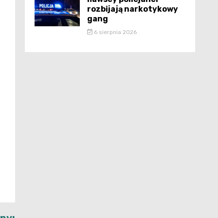
rozbijają narkotykowy
gang
6 sierpnia 2026
jny: