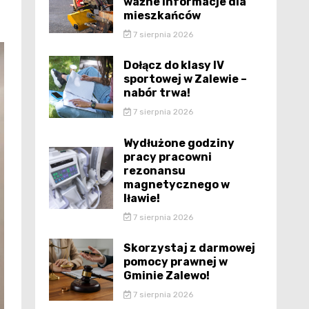
ważne informacje dla
mieszkańców
7 sierpnia 2026
Dołącz do klasy IV
sportowej w Zalewie –
nabór trwa!
7 sierpnia 2026
Wydłużone godziny
pracy pracowni
rezonansu
magnetycznego w
Iławie!
7 sierpnia 2026
Skorzystaj z darmowej
pomocy prawnej w
Gminie Zalewo!
7 sierpnia 2026