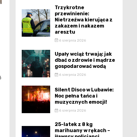
Trzykrotne
przewinienie:
Nietrzeźwa kierująca z
zakazem i nakazem
aresztu
6 sierpnia 2026
Upały wciąż trwają: jak
dbać o zdrowie i mądrze
gospodarować wodą
6 sierpnia 2026
ć
Silent Disco w Lubawie:
Noc pełna tańca i
muzycznych emocji!
6 sierpnia 2026
25-latek z 8 kg
marihuany w rękach –
iławscy policjanci