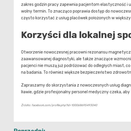
zakres godzin pracy zapewnia pacjentom elastyczność i u
wolny termin. To znacząco poprawia dostęp do nowoczesne
często korzystać z usług placówek położonych w większy
Korzyści dla lokalnej s
Otworzenie nowoczesnej pracowni rezonansu magnetyczneg
zaawansowanej diagnostyki, ale także znaczące wzmocnieni
pacjenci nie muszą już podróżować do odległych miast, co
na badania. To również większe bezpieczeństwo zdrowotn
Zapraszamy do skorzystania z nowoczesnych usług diag
Iławie, gdzie profesjonalny personel medyczny czeka, aby
Źródło: facebook.com/profile.php?id=100068695493040
Nawigacja
Poprzedni: