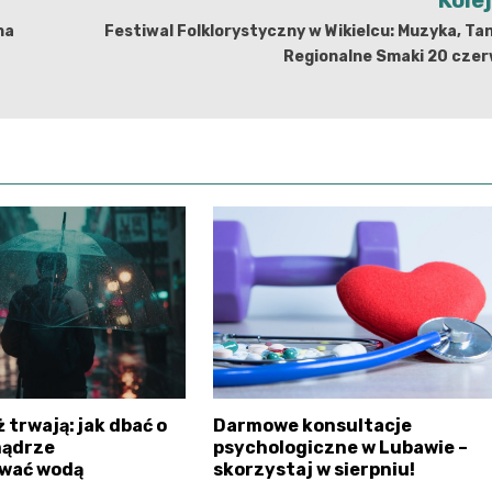
na
Festiwal Folklorystyczny w Wikielcu: Muzyka, Tan
Regionalne Smaki 20 czer
 trwają: jak dbać o
Darmowe konsultacje
mądrze
psychologiczne w Lubawie –
wać wodą
skorzystaj w sierpniu!