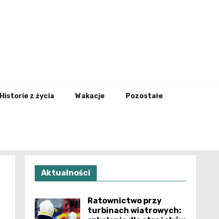
nfo.pl
Historie z życia
Wakacje
Pozostałe
Aktualności
Ratownictwo przy
turbinach wiatrowych: