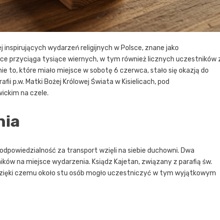
j inspirujących wydarzeń religijnych w Polsce, znane jako
sce przyciąga tysiące wiernych, w tym również licznych uczestników 
nie to, które miało miejsce w sobotę 6 czerwca, stało się okazją do
ii p.w. Matki Bożej Królowej Świata w Kisielicach, pod
ickim na czele.
nia
dpowiedzialność za transport wzięli na siebie duchowni. Dwa
stników na miejsce wydarzenia. Ksiądz Kajetan, związany z parafią św.
, dzięki czemu około stu osób mogło uczestniczyć w tym wyjątkowym