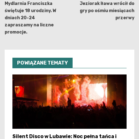
wpisu
Mydlarnia Franciszka
Jeziorak Iława wrócił do
świętuje 18 urodziny. W
gry po ośmiu miesiącach
dniach 20-24
przerwy
zapraszamy na liczne
promocje.
POWIĄZANE TEMATY
Silent Disco w Lubawie: Noc pełna tańca i