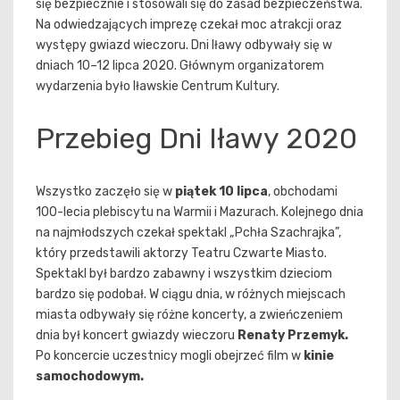
się bezpiecznie i stosowali się do zasad bezpieczeństwa.
Na odwiedzających imprezę czekał moc atrakcji oraz
występy gwiazd wieczoru. Dni Iławy odbywały się w
dniach 10–12 lipca 2020. Głównym organizatorem
wydarzenia było Iławskie Centrum Kultury.
Przebieg Dni Iławy 2020
Wszystko zaczęło się w
piątek 10 lipca
, obchodami
100-lecia plebiscytu na Warmii i Mazurach. Kolejnego dnia
na najmłodszych czekał spektakl „Pchła Szachrajka”,
który przedstawili aktorzy Teatru Czwarte Miasto.
Spektakl był bardzo zabawny i wszystkim dzieciom
bardzo się podobał. W ciągu dnia, w różnych miejscach
miasta odbywały się różne koncerty, a zwieńczeniem
dnia był koncert gwiazdy wieczoru
Renaty Przemyk.
Po koncercie uczestnicy mogli obejrzeć film w
kinie
samochodowym.