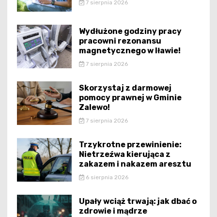
7 sierpnia 2026
Wydłużone godziny pracy
pracowni rezonansu
magnetycznego w Iławie!
7 sierpnia 2026
Skorzystaj z darmowej
pomocy prawnej w Gminie
Zalewo!
7 sierpnia 2026
Trzykrotne przewinienie:
Nietrzeźwa kierująca z
zakazem i nakazem aresztu
6 sierpnia 2026
Upały wciąż trwają: jak dbać o
zdrowie i mądrze