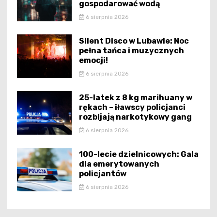
gospodarować wodą
6 sierpnia 2026
Silent Disco w Lubawie: Noc
pełna tańca i muzycznych
emocji!
6 sierpnia 2026
25-latek z 8 kg marihuany w
rękach – iławscy policjanci
rozbijają narkotykowy gang
6 sierpnia 2026
100-lecie dzielnicowych: Gala
dla emerytowanych
policjantów
6 sierpnia 2026