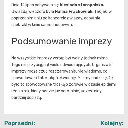
Dnia 12 lipca odbywała się
biesiada staropolska.
Gwiazdą wieczoru była
Halina Frąckowiak.
Tak jak w
poprzednim dniu po koncercie gwiazdy, odbył się
spektakl w kinie samochodowym.
Podsumowanie imprezy
Na wszystkie imprezy wstęp był wolny, jednak mimo
tego nie przyciągnął wielu odwiedzających. Organizator
imprezy może czuć rozczarowanie. Nie wiadomo, co
spowodowało tak małą frekwencję. Miejmy nadzieję, że
było to spowodowane troską o zdrowie w czasie epidemii
i że za rok, kiedy będzie już normalnie, uczestnicy
bardziej dopiszą.
Nawigacja
Poprzedni:
Kolejny: