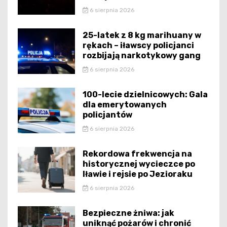
6 sierpnia 2026
25-latek z 8 kg marihuany w
rękach – iławscy policjanci
rozbijają narkotykowy gang
6 sierpnia 2026
100-lecie dzielnicowych: Gala
dla emerytowanych
policjantów
6 sierpnia 2026
Rekordowa frekwencja na
historycznej wycieczce po
Iławie i rejsie po Jezioraku
6 sierpnia 2026
Bezpieczne żniwa: jak
uniknąć pożarów i chronić