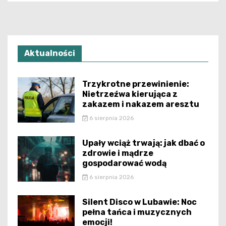
Aktualności
Trzykrotne przewinienie:
Nietrzeźwa kierująca z
zakazem i nakazem aresztu
6 sierpnia 2026
Upały wciąż trwają: jak dbać o
zdrowie i mądrze
gospodarować wodą
6 sierpnia 2026
Silent Disco w Lubawie: Noc
pełna tańca i muzycznych
emocji!