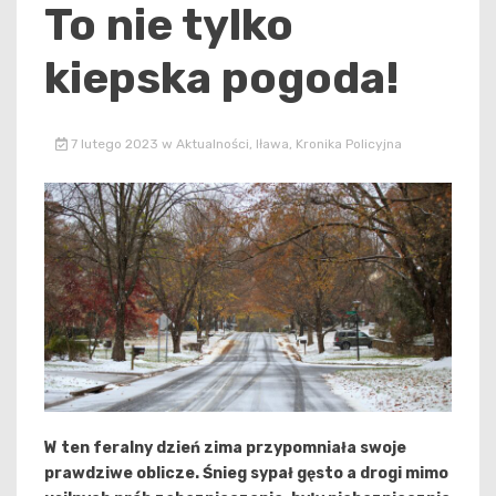
To nie tylko
kiepska pogoda!
7 lutego 2023
w
Aktualności
,
Iława
,
Kronika Policyjna
W ten feralny dzień zima przypomniała swoje
prawdziwe oblicze. Śnieg sypał gęsto a drogi mimo