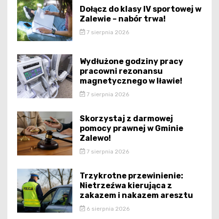
Dołącz do klasy IV sportowej w
Zalewie – nabór trwa!
7 sierpnia 2026
Wydłużone godziny pracy
pracowni rezonansu
magnetycznego w Iławie!
7 sierpnia 2026
Skorzystaj z darmowej
pomocy prawnej w Gminie
Zalewo!
7 sierpnia 2026
Trzykrotne przewinienie:
Nietrzeźwa kierująca z
zakazem i nakazem aresztu
6 sierpnia 2026