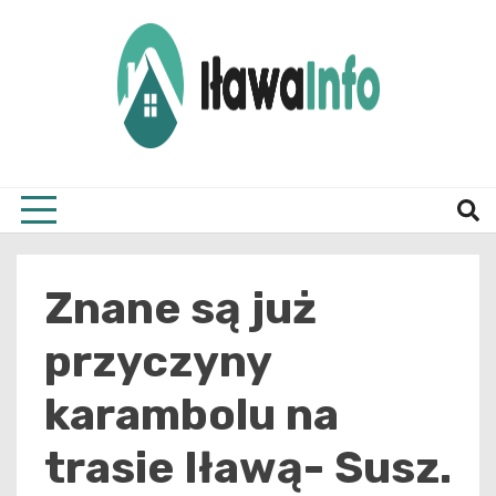
Skip
to
content
Najnowsze Informacje z Iławy i okolic
ilawai
Znane są już
przyczyny
karambolu na
trasie Iławą- Susz.