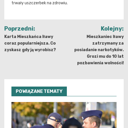
trwały uszczerbek na zdrowiu.
Nawigacja
Poprzedni:
Kolejny:
wpisu
Karta Mieszkańca Iławy
Mieszkaniec Iławy
coraz popularniejsza. Co
zatrzymany za
zyskasz gdy ją wyrobisz?
posiadanie narkotyków.
Grozi mu do 10 lat
pozbawienia wolności!
POWIĄZANE TEMATY