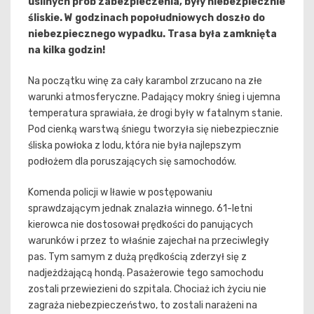
usilnych prób zabezpieczenia, były niebezpiecznie
śliskie. W godzinach popołudniowych doszło do
niebezpiecznego wypadku. Trasa była zamknięta
na kilka godzin!
Na początku winę za cały karambol zrzucano na złe
warunki atmosferyczne. Padający mokry śnieg i ujemna
temperatura sprawiała, że drogi były w fatalnym stanie.
Pod cienką warstwą śniegu tworzyła się niebezpiecznie
śliska powłoka z lodu, która nie była najlepszym
podłożem dla poruszających się samochodów.
Komenda policji w Iławie w postępowaniu
sprawdzającym jednak znalazła winnego. 61-letni
kierowca nie dostosował prędkości do panujących
warunków i przez to właśnie zajechał na przeciwległy
pas. Tym samym z dużą prędkością zderzył się z
nadjeżdżającą hondą. Pasażerowie tego samochodu
zostali przewiezieni do szpitala. Chociaż ich życiu nie
zagraża niebezpieczeństwo, to zostali narażeni na