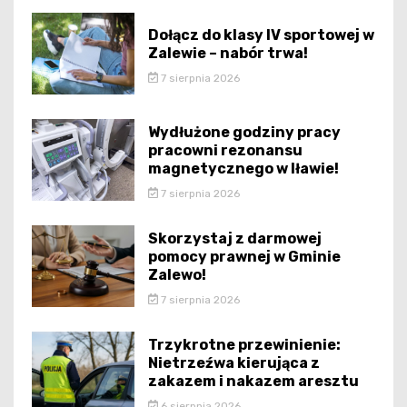
Dołącz do klasy IV sportowej w
Zalewie – nabór trwa!
7 sierpnia 2026
Wydłużone godziny pracy
pracowni rezonansu
magnetycznego w Iławie!
7 sierpnia 2026
Skorzystaj z darmowej
pomocy prawnej w Gminie
Zalewo!
7 sierpnia 2026
Trzykrotne przewinienie:
Nietrzeźwa kierująca z
zakazem i nakazem aresztu
6 sierpnia 2026