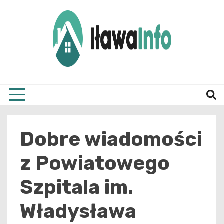
Skip
to
content
Najnowsze Informacje z Iławy i okolic
ilawai
Dobre wiadomości
z Powiatowego
Szpitala im.
Władysława