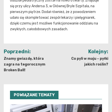
oddział pediatryczny został na nowo otwarty. Znajduje
się przy ulicy Andersa 3, w Głównej Bryle Szpitala, na
pierwszym piętrze. Dodał również, że z powodzeniem
udało się skompletować zespół lekarzy i pielęgniarek,
dzięki czemu jest możliwe funkcjonowanie oddziału na
zwykłych, całodobowych zasadach.
Nawigacja
Poprzedni:
Kolejny:
wpisu
Znamy gwiazdę, która
Co pyli w maju – pyłki
zagra na tegorocznym
jakich roślin?
Broken Ball!
POWIĄZANE TEMATY