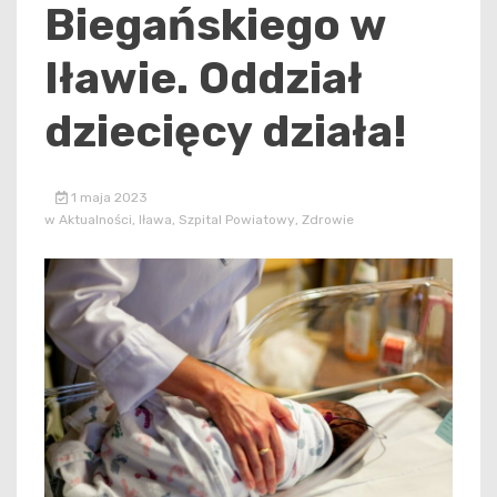
Biegańskiego w
Iławie. Oddział
dziecięcy działa!
1 maja 2023
w
Aktualności
,
Iława
,
Szpital Powiatowy
,
Zdrowie