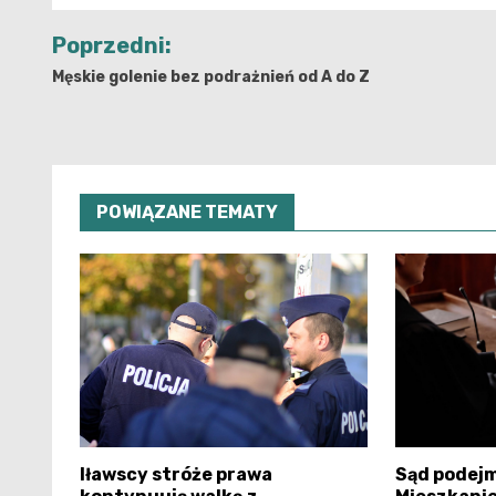
Nawigacja
Poprzedni:
wpisu
Męskie golenie bez podrażnień od A do Z
POWIĄZANE TEMATY
Iławscy stróże prawa
Sąd podejm