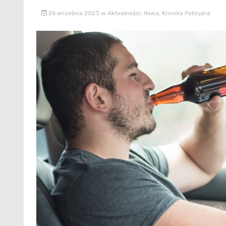
26 września 2023
w
Aktualności
,
Iława
,
Kronika Policyjna