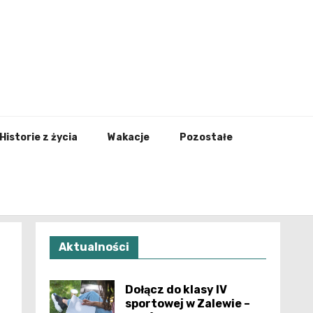
nfo.pl
Historie z życia
Wakacje
Pozostałe
Aktualności
Dołącz do klasy IV
sportowej w Zalewie –