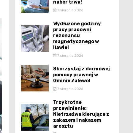
nabór trwa!
7 sierpnia 2026
Wydłużone godziny
pracy pracowni
rezonansu
magnetycznego w
Iławie!
7 sierpnia 2026
Skorzystaj z darmowej
pomocy prawnej w
Gminie Zalewo!
7 sierpnia 2026
Trzykrotne
przewinienie:
Nietrzeźwa kierująca z
zakazem i nakazem
aresztu