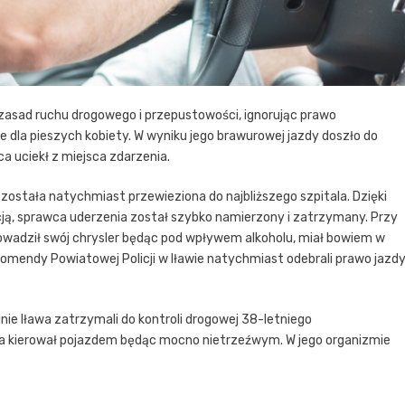
zasad ruchu drogowego i przepustowości, ignorując prawo
dla pieszych kobiety. W wyniku jego brawurowej jazdy doszło do
 uciekł z miejsca zdarzenia.
została natychmiast przewieziona do najbliższego szpitala. Dzięki
cją, sprawca uderzenia został szybko namierzony i zatrzymany. Przy
rowadził swój chrysler będąc pod wpływem alkoholu, miał bowiem w
 Komendy Powiatowej Policji w Iławie natychmiast odebrali prawo jazd
nie Iława zatrzymali do kontroli drogowej 38-letniego
 kierował pojazdem będąc mocno nietrzeźwym. W jego organizmie