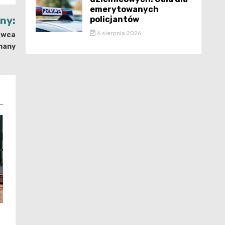
emerytowanych
policjantów
jny:
6 sierpnia 2026
rawca
many