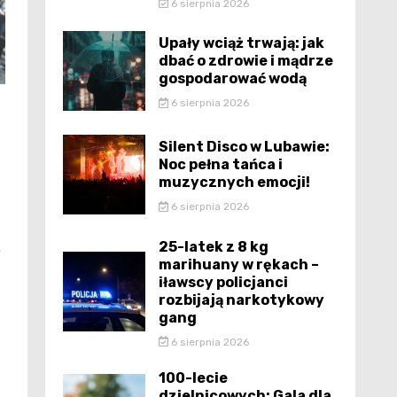
6 sierpnia 2026
Upały wciąż trwają: jak
dbać o zdrowie i mądrze
gospodarować wodą
6 sierpnia 2026
Silent Disco w Lubawie:
Noc pełna tańca i
muzycznych emocji!
6 sierpnia 2026
25-latek z 8 kg
y
marihuany w rękach –
iławscy policjanci
rozbijają narkotykowy
gang
6 sierpnia 2026
100-lecie
dzielnicowych: Gala dla