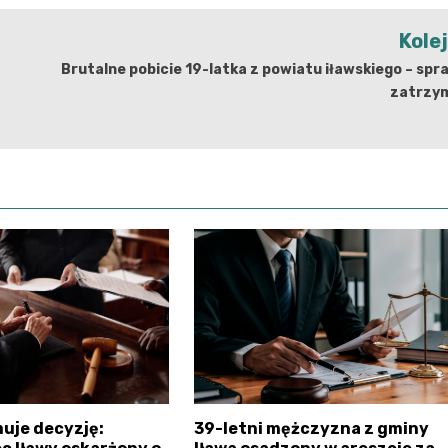
Kole
Brutalne pobicie 19-latka z powiatu iławskiego – sp
zatrzy
uje decyzję:
39-letni mężczyzna z gminy