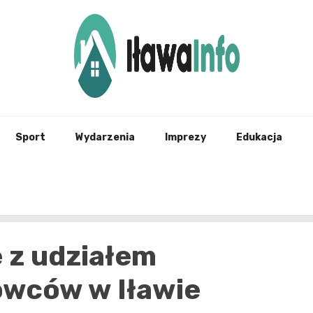
Najnowsze Informacje z Iławy i okolic
ilawai
Sport
Wydarzenia
Imprezy
Edukacja
 z udziałem
owców w Iławie