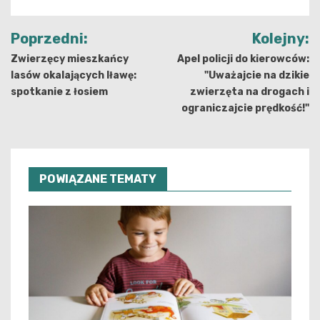
Nawigacja
Poprzedni:
Kolejny:
wpisu
Zwierzęcy mieszkańcy
Apel policji do kierowców:
lasów okalających Iławę:
"Uważajcie na dzikie
spotkanie z łosiem
zwierzęta na drogach i
ograniczajcie prędkość!"
POWIĄZANE TEMATY