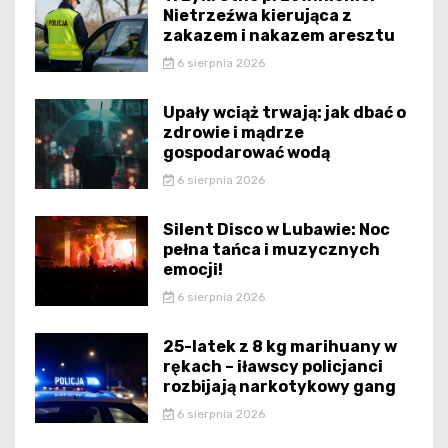
Nietrzeźwa kierująca z
zakazem i nakazem aresztu
6 sierpnia 2026
Upały wciąż trwają: jak dbać o
zdrowie i mądrze
gospodarować wodą
6 sierpnia 2026
Silent Disco w Lubawie: Noc
pełna tańca i muzycznych
emocji!
6 sierpnia 2026
25-latek z 8 kg marihuany w
rękach – iławscy policjanci
rozbijają narkotykowy gang
6 sierpnia 2026