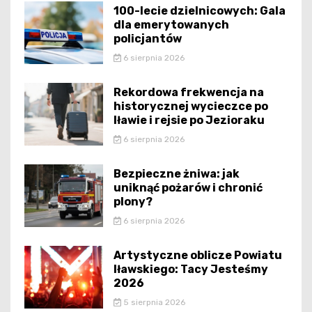
100-lecie dzielnicowych: Gala
dla emerytowanych
policjantów
6 sierpnia 2026
Rekordowa frekwencja na
historycznej wycieczce po
Iławie i rejsie po Jezioraku
6 sierpnia 2026
Bezpieczne żniwa: jak
uniknąć pożarów i chronić
plony?
6 sierpnia 2026
Artystyczne oblicze Powiatu
Iławskiego: Tacy Jesteśmy
2026
5 sierpnia 2026