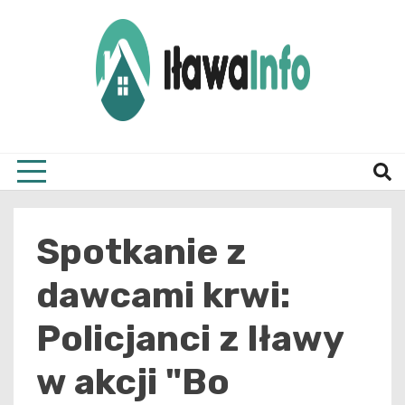
Skip
to
content
Najnowsze Informacje z Iławy i okolic
ilawai
Spotkanie z
dawcami krwi:
Policjanci z Iławy
w akcji "Bo