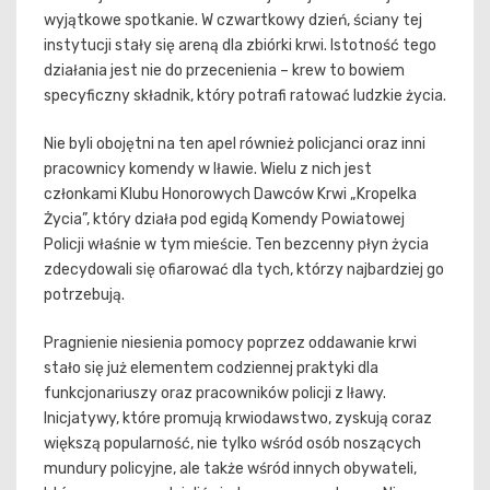
wyjątkowe spotkanie. W czwartkowy dzień, ściany tej
instytucji stały się areną dla zbiórki krwi. Istotność tego
działania jest nie do przecenienia – krew to bowiem
specyficzny składnik, który potrafi ratować ludzkie życia.
Nie byli obojętni na ten apel również policjanci oraz inni
pracownicy komendy w Iławie. Wielu z nich jest
członkami Klubu Honorowych Dawców Krwi „Kropelka
Życia”, który działa pod egidą Komendy Powiatowej
Policji właśnie w tym mieście. Ten bezcenny płyn życia
zdecydowali się ofiarować dla tych, którzy najbardziej go
potrzebują.
Pragnienie niesienia pomocy poprzez oddawanie krwi
stało się już elementem codziennej praktyki dla
funkcjonariuszy oraz pracowników policji z Iławy.
Inicjatywy, które promują krwiodawstwo, zyskują coraz
większą popularność, nie tylko wśród osób noszących
mundury policyjne, ale także wśród innych obywateli,