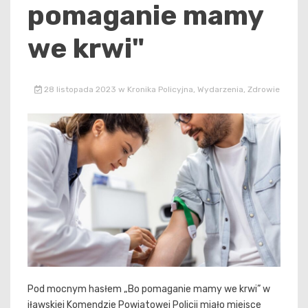
pomaganie mamy
we krwi"
28 listopada 2023
w
Kronika Policyjna
,
Wydarzenia
,
Zdrowie
Pod mocnym hasłem „Bo pomaganie mamy we krwi” w
iławskiej Komendzie Powiatowej Policji miało miejsce