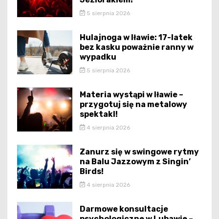
5 sierpnia 2026
Hulajnoga w Iławie: 17-latek
bez kasku poważnie ranny w
wypadku
5 sierpnia 2026
Materia wystąpi w Iławie –
przygotuj się na metalowy
spektakl!
4 sierpnia 2026
Zanurz się w swingowe rytmy
na Balu Jazzowym z Singin’
Birds!
4 sierpnia 2026
Darmowe konsultacje
psychologiczne w Lubawie –