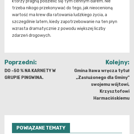
którzy pragną podzielić się tym cennym darem. Nie
trzeba nikogo przekonywać do tego, jak nieocenioną
wartość ma krew dla ratowania ludzkiego życia, a
szczególnie latem, kiedy zapotrzebowanie na ten płyn
wzrasta dramatycznie z powodu większej liczby
zdarzeń drogowych.
Nawigacja
Poprzedni:
Kolejny:
wpisu
DO –50 % NA KARNETY W
Gmina Iława wręcza tytuł
GRUPIE PINGWINA.
„Zasłużonego dla Gminy"
swojemu wójtowi,
Krzysztofowi
Harmacińskiemu
POWIĄZANE TEMATY