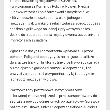
terenie niewielkiej miejscowości Kurzętnik.
Funkcjonariusze Komendy Policji w Nowym Mieście
Lubawskim zostali poinformowani o incydencie, w
którym doszło do uszkodzenia ciała jednego z
mężczyzn. Jak wynikało z relacji zgłaszającego, podczas
spotkania grillowego na jednej z prywatnych posesji,
doszło do nieporozumienia między dwoma uczestnikami
imprezy a ich sąsiadem.
Zgłoszenie dotyczące zdarzenia wpłynęło tuż przed
północą. Policjanci po przybyciu na miejsce ustalili, że
dwaj uczestnicy grillu kilkakrotnie prosili swojego sąsiada
o zmniejszenie głośności muzyki. W odpowiedzi, ten
chwycił za przedmiot przypominający kij i uderzył nim
jednego z mężczyzn w głowę.
Pokrzywdzony potrzebował natychmiastowej
interwencji medycznej i został przetransportowany do
szpitala z powodu odniesionych obrażeń głowy. Sprawca
natomiast usiłował uniknąć odpowiedzialności i uciekł z