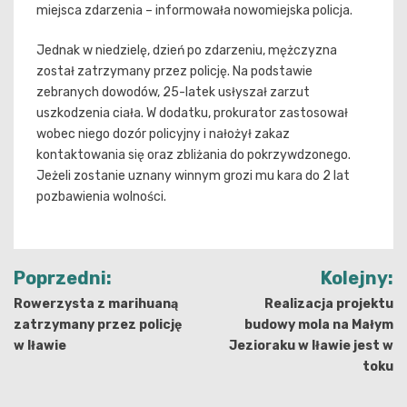
miejsca zdarzenia – informowała nowomiejska policja.
Jednak w niedzielę, dzień po zdarzeniu, mężczyzna
został zatrzymany przez policję. Na podstawie
zebranych dowodów, 25-latek usłyszał zarzut
uszkodzenia ciała. W dodatku, prokurator zastosował
wobec niego dozór policyjny i nałożył zakaz
kontaktowania się oraz zbliżania do pokrzywdzonego.
Jeżeli zostanie uznany winnym grozi mu kara do 2 lat
pozbawienia wolności.
Nawigacja
Poprzedni:
Kolejny:
wpisu
Rowerzysta z marihuaną
Realizacja projektu
zatrzymany przez policję
budowy mola na Małym
w Iławie
Jezioraku w Iławie jest w
toku