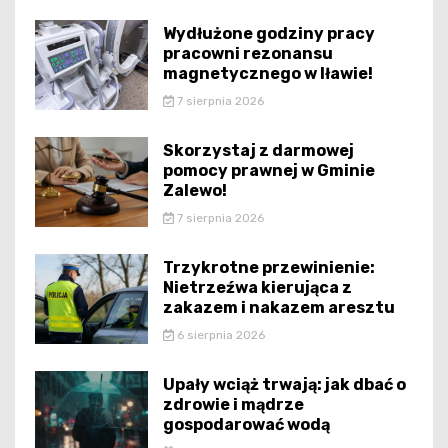
Wydłużone godziny pracy
pracowni rezonansu
magnetycznego w Iławie!
7 sierpnia 2026
Skorzystaj z darmowej
pomocy prawnej w Gminie
Zalewo!
7 sierpnia 2026
Trzykrotne przewinienie:
Nietrzeźwa kierująca z
zakazem i nakazem aresztu
6 sierpnia 2026
Upały wciąż trwają: jak dbać o
zdrowie i mądrze
gospodarować wodą