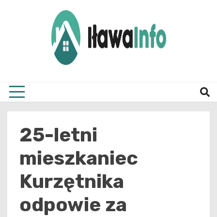
Skip
to
content
Najnowsze Informacje z Iławy i okolic
ilawai
25-letni
mieszkaniec
Kurzętnika
odpowie za