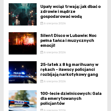
Upały wciąż trwają: jak dbać o
zdrowie i mądrze
gospodarować wodą
6 sierpnia 2026
Silent Disco w Lubawie: Noc
pełna tańca i muzycznych
emocji!
6 sierpnia 2026
25-latek z 8 kg marihuany w
rękach – iławscy policjanci
rozbijają narkotykowy gang
6 sierpnia 2026
100-lecie dzielnicowych: Gala
dla emerytowanych
policjantów
6 sierpnia 2026