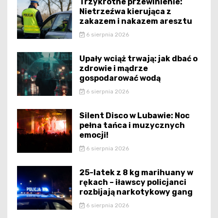
Trzykrotne przewinienie:
Nietrzeźwa kierująca z
zakazem i nakazem aresztu
6 sierpnia 2026
Upały wciąż trwają: jak dbać o
zdrowie i mądrze
gospodarować wodą
6 sierpnia 2026
Silent Disco w Lubawie: Noc
pełna tańca i muzycznych
emocji!
6 sierpnia 2026
25-latek z 8 kg marihuany w
rękach – iławscy policjanci
rozbijają narkotykowy gang
6 sierpnia 2026