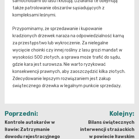
samochodami do lasu i kłusują. Działania te obejmują
także patrolowanie obszarów sąsiadujących z
kompleksami leśnymi.
Przypominamy, że sprzedawanie i kupowanie
kradzionych drzewek naraża na odpowiedzialność karną
za przestępstwo lub wykroczenie. Za nielegalne
wycięcie choinki czy innej rośliny z lasu grozi mandat w
wysokości 500 złotych, a sprawa może trafić do sądu,
gdzie kara jest surowsza. Nie warto ryzykować
konsekwencji prawnych, aby zaoszczędzić kilka złotych.
Zdecydowanie lepszym rozwiązaniem jest zakup
świątecznego drzewka w legalnym punkcie sprzedaży.
Nawigacja
Poprzedni:
Kolejny:
wpisu
Kontrole autokarów w
Bilans świątecznych
Iławie: Zatrzymanie
interwencji strażackich
dowodu rejestracyjnego
w powiecie Iławskim