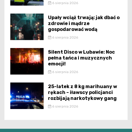
6 sierpnia 2026
Upały wciąż trwają: jak dbać o
zdrowie i mądrze
gospodarować wodą
6 sierpnia 2026
Silent Disco w Lubawie: Noc
pełna tańca i muzycznych
emocji!
6 sierpnia 2026
25-latek z 8 kg marihuany w
rękach – iławscy policjanci
rozbijają narkotykowy gang
6 sierpnia 2026