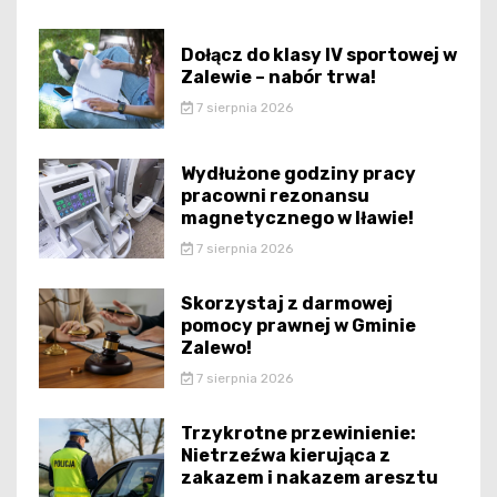
Dołącz do klasy IV sportowej w
Zalewie – nabór trwa!
7 sierpnia 2026
Wydłużone godziny pracy
pracowni rezonansu
magnetycznego w Iławie!
7 sierpnia 2026
Skorzystaj z darmowej
pomocy prawnej w Gminie
Zalewo!
7 sierpnia 2026
Trzykrotne przewinienie:
Nietrzeźwa kierująca z
zakazem i nakazem aresztu