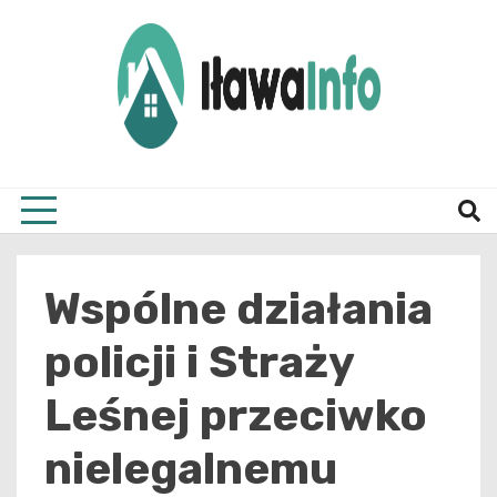
Skip
to
content
Najnowsze Informacje z Iławy i okolic
ilawai
Wspólne działania
policji i Straży
Leśnej przeciwko
nielegalnemu