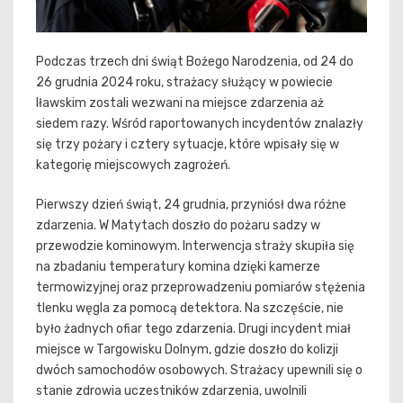
Podczas trzech dni świąt Bożego Narodzenia, od 24 do
26 grudnia 2024 roku, strażacy służący w powiecie
Iławskim zostali wezwani na miejsce zdarzenia aż
siedem razy. Wśród raportowanych incydentów znalazły
się trzy pożary i cztery sytuacje, które wpisały się w
kategorię miejscowych zagrożeń.
Pierwszy dzień świąt, 24 grudnia, przyniósł dwa różne
zdarzenia. W Matytach doszło do pożaru sadzy w
przewodzie kominowym. Interwencja straży skupiła się
na zbadaniu temperatury komina dzięki kamerze
termowizyjnej oraz przeprowadzeniu pomiarów stężenia
tlenku węgla za pomocą detektora. Na szczęście, nie
było żadnych ofiar tego zdarzenia. Drugi incydent miał
miejsce w Targowisku Dolnym, gdzie doszło do kolizji
dwóch samochodów osobowych. Strażacy upewnili się o
stanie zdrowia uczestników zdarzenia, uwolnili