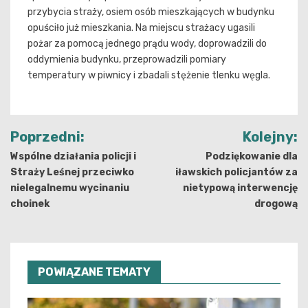
przybycia straży, osiem osób mieszkających w budynku
opuściło już mieszkania. Na miejscu strażacy ugasili
pożar za pomocą jednego prądu wody, doprowadzili do
oddymienia budynku, przeprowadzili pomiary
temperatury w piwnicy i zbadali stężenie tlenku węgla.
Nawigacja
Poprzedni:
Kolejny:
wpisu
Wspólne działania policji i
Podziękowanie dla
Straży Leśnej przeciwko
iławskich policjantów za
nielegalnemu wycinaniu
nietypową interwencję
choinek
drogową
POWIĄZANE TEMATY