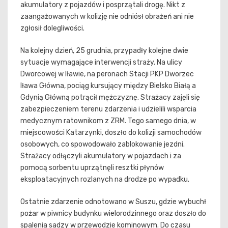
akumulatory z pojazdów i posprzątali drogę. Nikt z
zaangażowanych w kolizję nie odniósł obrażeń ani nie
zgłosił dolegliwości.
Na kolejny dzień, 25 grudnia, przypadły kolejne dwie
sytuacje wymagające interwencji straży. Na ulicy
Dworcowej w Iławie, na peronach Stacji PKP Dworzec
Iława Główna, pociąg kursujący między Bielsko Białą a
Gdynią Główną potrącił mężczyznę. Strażacy zajęli się
zabezpieczeniem terenu zdarzenia i udzielili wsparcia
medycznym ratownikom z ZRM. Tego samego dnia, w
miejscowości Katarzynki, doszło do kolizji samochodów
osobowych, co spowodowało zablokowanie jezdni.
Strażacy odłączyli akumulatory w pojazdach i za
pomocą sorbentu uprzątnęli resztki płynów
eksploatacyjnych rozlanych na drodze po wypadku.
Ostatnie zdarzenie odnotowano w Suszu, gdzie wybuchł
pożar w piwnicy budynku wielorodzinnego oraz doszło do
spalenia sadzy w przewodzie kominowym. Do czasu