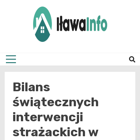
Skip
to
content
Najnowsze Informacje z Iławy i okolic
ilawai
Bilans
świątecznych
interwencji
strażackich w