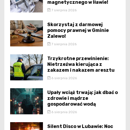
magnetycznego w Iławie!
7 sierpnia 2026
Skorzystaj z darmowej
pomocy prawnej w Gminie
Zalewo!
7 sierpnia 2026
Trzykrotne przewinienie:
Nietrzeźwa kierująca z
zakazem i nakazem aresztu
6 sierpnia 2026
Upały wciąż trwają: jak dbać o
zdrowie i mądrze
gospodarować wodą
6 sierpnia 2026
Silent Disco w Lubawie: Noc