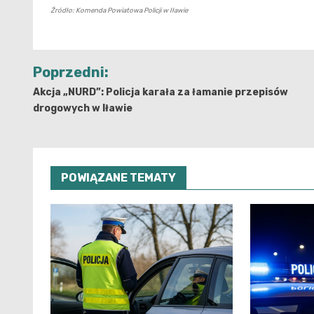
Źródło: Komenda Powiatowa Policji w Iławie
Nawigacja
Poprzedni:
wpisu
Akcja „NURD”: Policja karała za łamanie przepisów
drogowych w Iławie
POWIĄZANE TEMATY