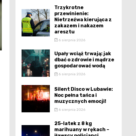
Trzykrotne
przewinienie:
Nietrzeźwa kierująca z
zakazem i nakazem
aresztu
6 sierpnia 2026
Upały wciąż trwają: jak
dbać o zdrowie i mądrze
gospodarować wodą
6 sierpnia 2026
Silent Disco w Lubawie:
Noc pełna tańca i
muzycznych emocji!
6 sierpnia 2026
25-latek z 8 kg
marihuany w rękach –
iławscy policjanci