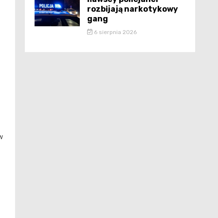
rozbijają narkotykowy
gang
6 sierpnia 2026
w