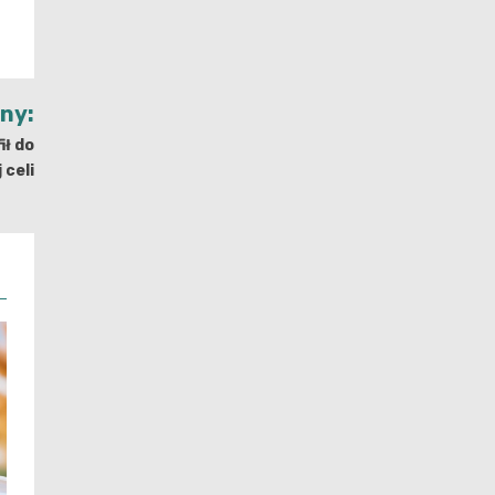
jny:
ił do
 celi