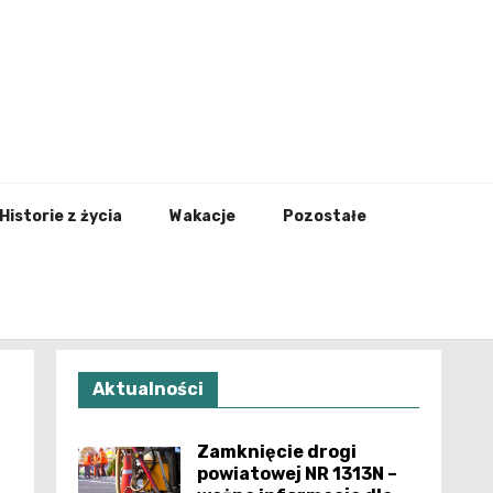
nfo.pl
Historie z życia
Wakacje
Pozostałe
Aktualności
Zamknięcie drogi
powiatowej NR 1313N –