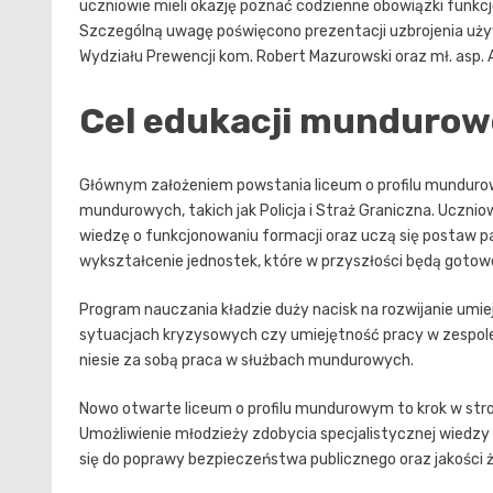
uczniowie mieli okazję poznać codzienne obowiązki funk
Szczególną uwagę poświęcono prezentacji uzbrojenia używ
Wydziału Prewencji kom. Robert Mazurowski oraz mł. asp. An
Cel edukacji mundurowej
Głównym założeniem powstania liceum o profilu munduro
mundurowych, takich jak Policja i Straż Graniczna. Ucznio
wiedzę o funkcjonowaniu formacji oraz uczą się postaw p
wykształcenie jednostek, które w przyszłości będą gotowe
Program nauczania kładzie duży nacisk na rozwijanie umiej
sytuacjach kryzysowych czy umiejętność pracy w zespole.
niesie za sobą praca w służbach mundurowych.
Nowo otwarte liceum o profilu mundurowym to krok w st
Umożliwienie młodzieży zdobycia specjalistycznej wiedzy 
się do poprawy bezpieczeństwa publicznego oraz jakości 