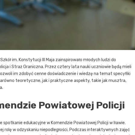
kół im. Konstytucji III Maja zainspirowało młodych ludzi do
icja i Straż Graniczna. Przez cztery lata nauki uczniowie będą mieli
pozwoli im zdobyć cenne doświadczenie i wiedzę na temat specyfiki
równo teoretyczne, jak i praktyczne aspekty, takie jak musztra,
a.
mendzie Powiatowej Policji
ze spotkanie edukacyjne w Komendzie Powiatowej Policji w Iławie.
az jej rolę w odzyskaniu niepodległości. Podczas interaktywnych zajęć