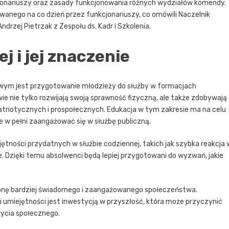
cjonariuszy oraz zasady funkcjonowania różnych wydziałów komendy.
anego na co dzień przez funkcjonariuszy, co omówili Naczelnik
drzej Pietrzak z Zespołu ds. Kadr i Szkolenia.
 i jej znaczenie
wym jest przygotowanie młodzieży do służby w formacjach
wie nie tylko rozwijają swoją sprawność fizyczną, ale także zdobywają
atriotycznych i prospołecznych. Edukacja w tym zakresie ma na celu
 w pełni zaangażować się w służbę publiczną.
ętności przydatnych w służbie codziennej, takich jak szybka reakcja 
 Dzięki temu absolwenci będą lepiej przygotowani do wyzwań, jakie
ronę bardziej świadomego i zaangażowanego społeczeństwa.
i umiejętności jest inwestycją w przyszłość, która może przyczynić
życia społecznego.