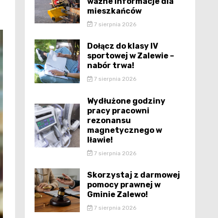
ważne informacje dla
mieszkańców
7 sierpnia 2026
Dołącz do klasy IV
sportowej w Zalewie –
nabór trwa!
7 sierpnia 2026
Wydłużone godziny
pracy pracowni
rezonansu
magnetycznego w
Iławie!
7 sierpnia 2026
Skorzystaj z darmowej
pomocy prawnej w
Gminie Zalewo!
7 sierpnia 2026