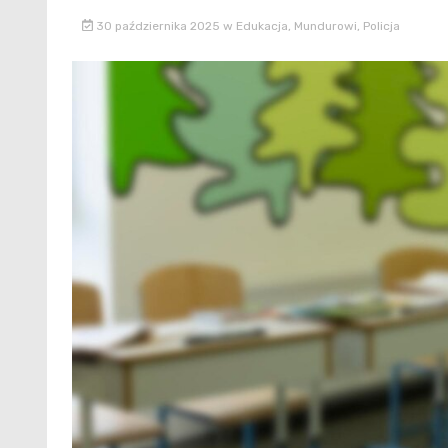
30 października 2025
w
Edukacja
,
Mundurowi
,
Policja