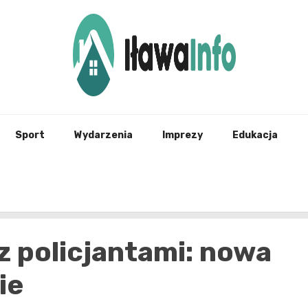
Najnowsze Informacje z Iławy i okolic
ilawai
Sport
Wydarzenia
Imprezy
Edukacja
z policjantami: nowa
ie