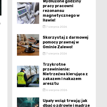
Wydłużone godziny
pracy pracowni
rezonansu
magnetycznego w
Iławie!
a
7 sierpnia 2026
Skorzystaj z darmowej
pomocy prawnej w
Gminie Zalewo!
7 sierpnia 2026
Trzykrotne
przewinienie:
Nietrzeźwa kierująca z
zakazem i nakazem
aresztu
6 sierpnia 2026
Upały wciąż trwają: jak
dbać o zdrowie i mądrze