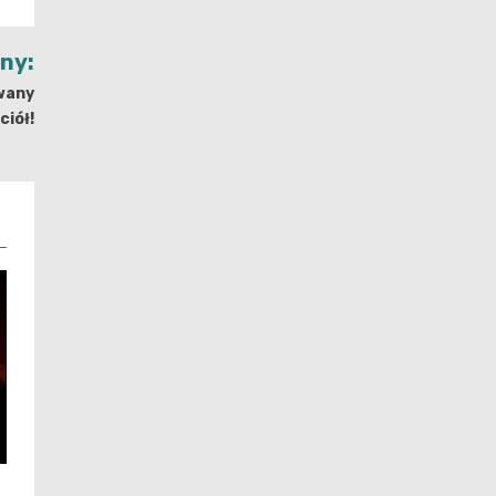
jny:
owany
ciół!