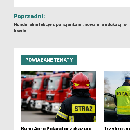
Nawigacja
Poprzedni:
wpisu
Munduralne lekcje z policjantami: nowa era edukacji w
Iławie
POWIĄZANE TEMATY
Sumi Agro Poland przekazuje
Trzykrotne