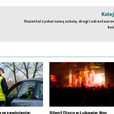
Kole
Rożental zyskał nową szkołę, drogi i odrestaur
koś
 przewinienie:
Silent Disco w Lubawie: Noc