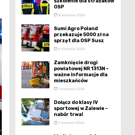
szkolenie dla strażaków
OSP
8 sierpnia 2026
Sumi Agro Poland
przekazuje 5000 zł na
sprzęt dla OSP Susz
8 sierpnia 2026
Zamknięcie drogi
powiatowej NR 1313N –
ważne informacje dla
mieszkańców
7 sierpnia 2026
Dołącz do klasy IV
sportowej w Zalewie –
nabór trwa!
7 sierpnia 2026