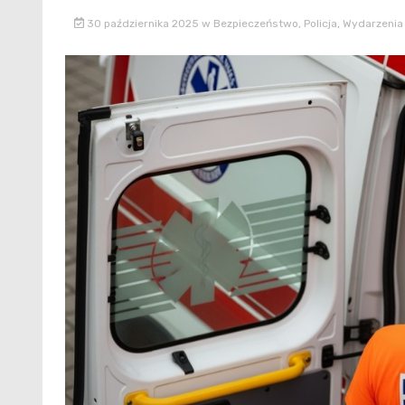
30 października 2025
w
Bezpieczeństwo
,
Policja
,
Wydarzenia