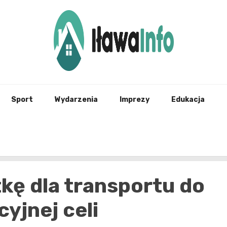
Najnowsze Informacje z Iławy i okolic
ilawai
Sport
Wydarzenia
Imprezy
Edukacja
kę dla transportu do
cyjnej celi