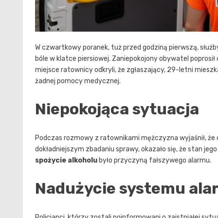
W czwartkowy poranek, tuż przed godziną pierwszą, służb
bóle w klatce piersiowej. Zaniepokojony obywatel poprosi
miejsce ratownicy odkryli, że zgłaszający, 29-letni miesz
żadnej pomocy medycznej.
Niepokojąca sytuacja
Podczas rozmowy z ratownikami mężczyzna wyjaśnił, że czu
dokładniejszym zbadaniu sprawy, okazało się, że stan jego
spożycie alkoholu
było przyczyną fałszywego alarmu.
Nadużycie systemu al
Policjanci, którzy zostali poinformowani o zaistniałej sytu