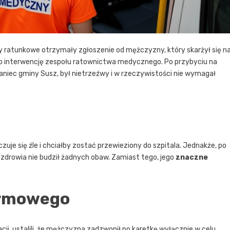
y ratunkowe otrzymały zgłoszenie od mężczyzny, który skarżył się n
ł o interwencję zespołu ratownictwa medycznego. Po przybyciu na
kaniec gminy Susz, był nietrzeźwy i w rzeczywistości nie wymagał
je się źle i chciałby zostać przewieziony do szpitala. Jednakże, po
 zdrowia nie budził żadnych obaw. Zamiast tego, jego
znaczne
armowego
acji, ustalili, że mężczyzna zadzwonił po karetkę wyłącznie w celu