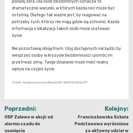
poniżej zera. Dla osób bezdomnych oznacza to
dramatyczne warunki, w których każda noc może być
ostatnią. Dlatego tak ważne jest, by reagować na
potrzeby tych, którzy nie mają gdzie się schronić. Każda
informacja o lokalizacji takich osób może uratować
życie.
Nie pozostawaj obojętnym. Użyj dostępnych narzędzi, by
wesprzeć osoby w kryzysie bezdomności i pomóc im
przetrwać zimę. Twoje działanie może mieć realny
wpływ na czyjeś życie.
Źródło: facebook.com/profile.php?id=100091270266197
Nawigacja
Poprzedni:
Kolejny:
wpisu
OSP Zalewo w akcji: od
Franciszkowska Szkoła
alarmu czadu do
Podstawowa wyróżniona
usunięcia
za aktywny udział w