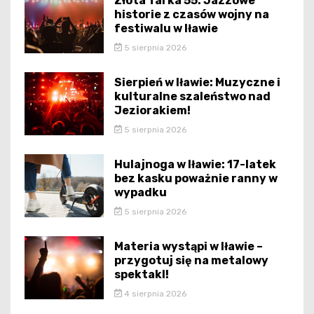
Złota Tarka 55: Jazzowe
historie z czasów wojny na
festiwalu w Iławie
5 sierpnia 2026
Sierpień w Iławie: Muzyczne i
kulturalne szaleństwo nad
Jeziorakiem!
5 sierpnia 2026
Hulajnoga w Iławie: 17-latek
bez kasku poważnie ranny w
wypadku
5 sierpnia 2026
Materia wystąpi w Iławie –
przygotuj się na metalowy
spektakl!
4 sierpnia 2026