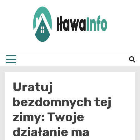
Skip
to
content
Najnowsze Informacje z Iławy i okolic
ilawai
Uratuj
bezdomnych tej
zimy: Twoje
działanie ma