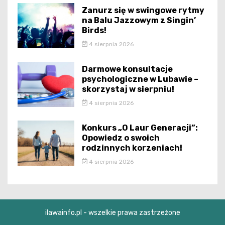
Zanurz się w swingowe rytmy
na Balu Jazzowym z Singin’
Birds!
4 sierpnia 2026
Darmowe konsultacje
psychologiczne w Lubawie –
skorzystaj w sierpniu!
4 sierpnia 2026
Konkurs „O Laur Generacji”:
Opowiedz o swoich
rodzinnych korzeniach!
4 sierpnia 2026
ilawainfo.pl - wszelkie prawa zastrzeżone