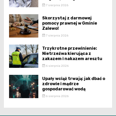
7 sierpnia 2026
Skorzystaj z darmowej
pomocy prawnej w Gminie
Zalewo!
7 sierpnia 2026
Trzykrotne przewinienie:
Nietrzeźwa kierująca z
zakazem i nakazem aresztu
6 sierpnia 2026
Upały wciąż trwają: jak dbać o
zdrowie i mądrze
gospodarować wodą
6 sierpnia 2026