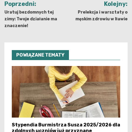
Nawigacja
Poprzedni:
Kolejny:
wpisu
Uratuj bezdomnych tej
Prelekcja i warsztaty o
zimy: Twoje działanie ma
męskim zdrowiu w Iławie
znaczenie!
POWIĄZANE TEMATY
Stypendia Burmistrza Susza 2025/2026 dla
zdolnych uczniów już przyznane