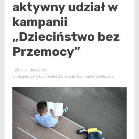
aktywny udział w
kampanii
„Dzieciństwo bez
Przemocy”
3 grudnia 2025
w
Bezpieczeństwo Dzieci
,
Edukacja
,
Kampanie Społeczne