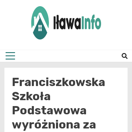
Skip
to
content
Najnowsze Informacje z Iławy i okolic
ilawai
Franciszkowska
Szkoła
Podstawowa
wyróżniona za