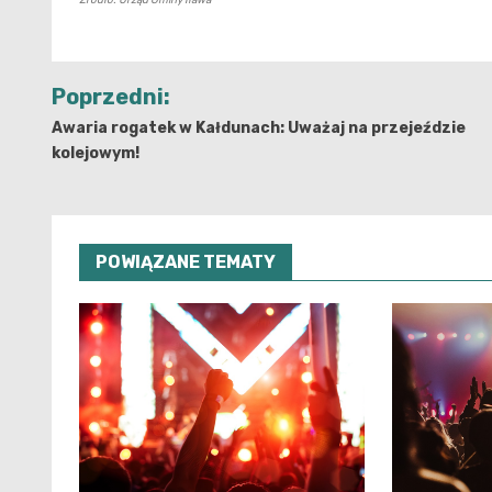
Nawigacja
Poprzedni:
wpisu
Awaria rogatek w Kałdunach: Uważaj na przejeździe
kolejowym!
POWIĄZANE TEMATY