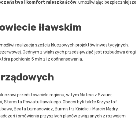
ieczeństwo i komfort mieszkańców
, umożliwiając bezpieczniejsze
owiecie iławskim
 umożliwi realizację sześciu kluczowych projektów inwestycyjnych.
e rezerwowej. Jednym z większych przedsięwzięć jest rozbudowa drogi
która pochłonie 5 mln zł z dofinansowania.
orządowych
 kluczowi przedstawiciele regionu, w tym Mateusz Szauer,
, Starosta Powiatu Iławskiego. Obecni byli także Krzysztof
bawy, Beata Lejmanowicz, Burmistrz Kisielic, i Marcin Mądry,
wiadczeń i omówienia przyszłych planów związanych z rozwojem