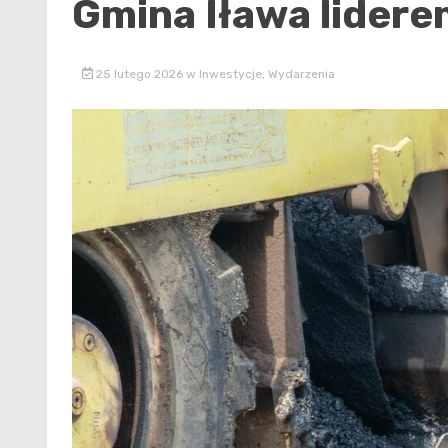
Gmina Iława lidere
25 lutego 2026
w
Inwestycje
,
Wydarzenia