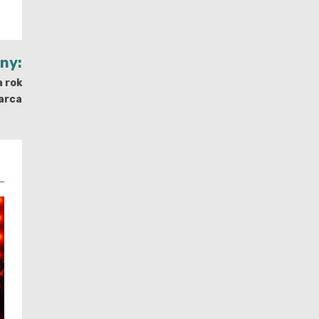
jny:
a rok
arca