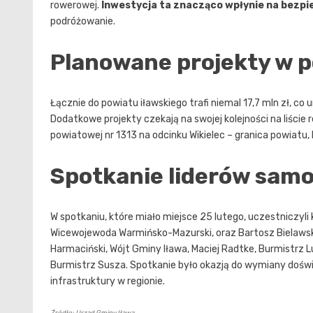
rowerowej.
Inwestycja ta znacząco wpłynie na bezp
podróżowanie.
Planowane projekty w p
Łącznie do powiatu iławskiego trafi niemal 17,7 mln zł, co
Dodatkowe projekty czekają na swojej kolejności na liści
powiatowej nr 1313 na odcinku Wikielec – granica powiatu, 
Spotkanie liderów sam
W spotkaniu, które miało miejsce 25 lutego, uczestniczyli
Wicewojewoda Warmińsko-Mazurski, oraz Bartosz Bielawski
Harmaciński, Wójt Gminy Iława, Maciej Radtke, Burmistrz Lu
Burmistrz Susza. Spotkanie było okazją do wymiany doś
infrastruktury w regionie.
Źródło: Urząd Gminy Iława