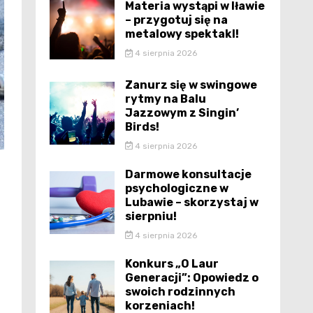
Materia wystąpi w Iławie
– przygotuj się na
metalowy spektakl!
4 sierpnia 2026
Zanurz się w swingowe
rytmy na Balu
Jazzowym z Singin’
Birds!
4 sierpnia 2026
Darmowe konsultacje
psychologiczne w
Lubawie – skorzystaj w
sierpniu!
4 sierpnia 2026
Konkurs „O Laur
Generacji”: Opowiedz o
swoich rodzinnych
korzeniach!