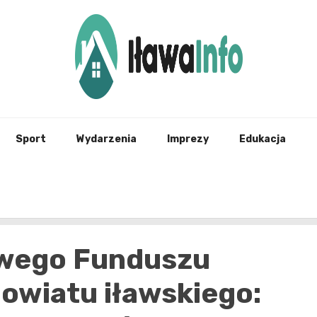
Najnowsze Informacje z Iławy i okolic
ilawai
Sport
Wydarzenia
Imprezy
Edukacja
dowego Funduszu
owiatu iławskiego: