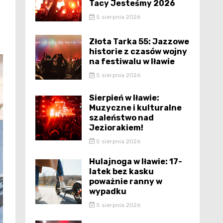
Tacy Jesteśmy 2026
5 sierpnia 2026
Złota Tarka 55: Jazzowe
historie z czasów wojny
na festiwalu w Iławie
5 sierpnia 2026
Sierpień w Iławie:
Muzyczne i kulturalne
szaleństwo nad
Jeziorakiem!
5 sierpnia 2026
Hulajnoga w Iławie: 17-
latek bez kasku
poważnie ranny w
wypadku
5 sierpnia 2026