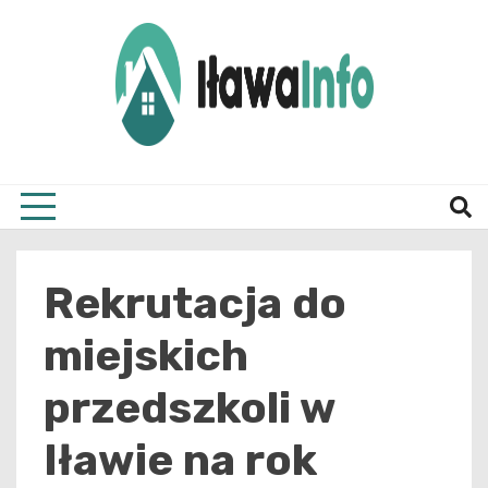
Skip
to
content
Najnowsze Informacje z Iławy i okolic
ilawai
Rekrutacja do
miejskich
przedszkoli w
Iławie na rok