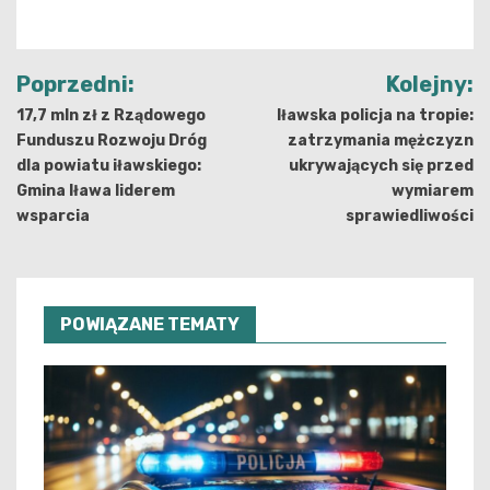
Nawigacja
Poprzedni:
Kolejny:
wpisu
17,7 mln zł z Rządowego
Iławska policja na tropie:
Funduszu Rozwoju Dróg
zatrzymania mężczyzn
dla powiatu iławskiego:
ukrywających się przed
Gmina Iława liderem
wymiarem
wsparcia
sprawiedliwości
POWIĄZANE TEMATY