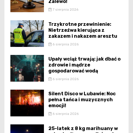
Zalewo!
7 sierpnia 2026
Trzykrotne przewinienie:
Nietrzeźwa kierująca z
zakazem i nakazem aresztu
6 sierpnia 2026
Upały wciąż trwają: jak dbać o
zdrowie i mądrze
gospodarować wodą
6 sierpnia 2026
Silent Disco w Lubawie: Noc
pełna tańca i muzycznych
emocji!
6 sierpnia 2026
25-latek z 8 kg marihuany w