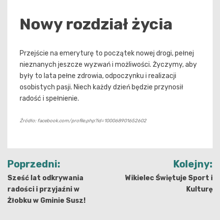
Nowy rozdział życia
Przejście na emeryturę to początek nowej drogi, pełnej
nieznanych jeszcze wyzwań i możliwości. Życzymy, aby
były to lata pełne zdrowia, odpoczynku i realizacji
osobistych pasji. Niech każdy dzień będzie przynosił
radość i spełnienie.
Źródło: facebook.com/profile.php?id=100068901652602
Nawigacja
Poprzedni:
Kolejny:
wpisu
Sześć lat odkrywania
Wikielec Świętuje Sport i
radości i przyjaźni w
Kulturę
Żłobku w Gminie Susz!