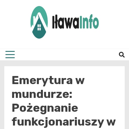
Skip
to
content
Najnowsze Informacje z Iławy i okolic
ilawai
Emerytura w
mundurze:
Pożegnanie
funkcjonariuszy w