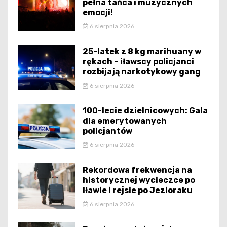
pełna tańca i muzycznych
emocji!
6 sierpnia 2026
25-latek z 8 kg marihuany w
rękach – iławscy policjanci
rozbijają narkotykowy gang
6 sierpnia 2026
100-lecie dzielnicowych: Gala
dla emerytowanych
policjantów
6 sierpnia 2026
Rekordowa frekwencja na
historycznej wycieczce po
Iławie i rejsie po Jezioraku
6 sierpnia 2026