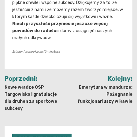
piękne chwile i wspólne sukcesy. Dziękujemy za to, że
jesteście z nami i że możemy razem tworzyć miejsce, w
którym każde dziecko czuje się wyjątkowe i ważne.
Niech przyszłość przyniesie jeszcze więcej
powodów do radości
i dumy z osiągnięć naszych
małych odkrywców.
Źródło: facebook.com/GminaSusz
Nawigacja
Poprzedni:
Kolejny:
wpisu
Nowe władze OSP
Emerytura w mundurze:
Targowisko i gratulacje
Pożegnanie
dla druhen za sportowe
funkcjonariuszy w Iławie
sukcesy