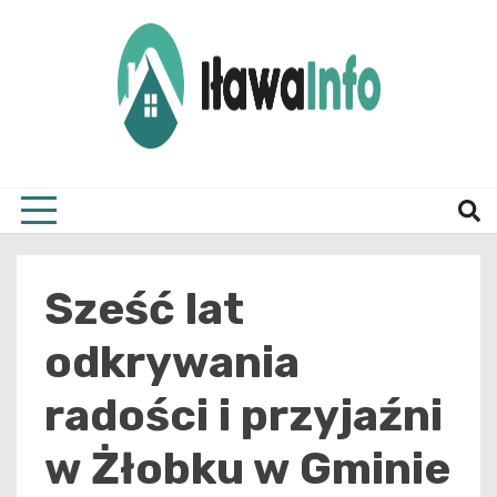
Skip
to
content
Najnowsze Informacje z Iławy i okolic
ilawai
Sześć lat
odkrywania
radości i przyjaźni
w Żłobku w Gminie