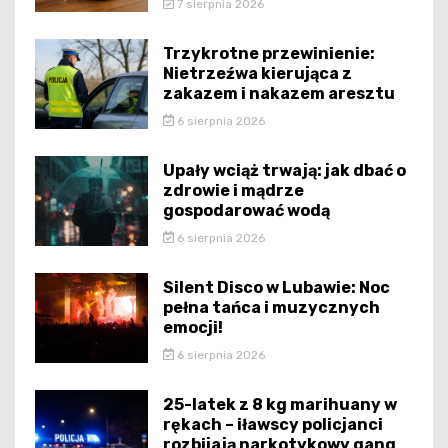
7 sierpnia 2026
Trzykrotne przewinienie:
Nietrzeźwa kierująca z
zakazem i nakazem aresztu
6 sierpnia 2026
Upały wciąż trwają: jak dbać o
zdrowie i mądrze
gospodarować wodą
6 sierpnia 2026
Silent Disco w Lubawie: Noc
pełna tańca i muzycznych
emocji!
6 sierpnia 2026
25-latek z 8 kg marihuany w
rękach – iławscy policjanci
rozbijają narkotykowy gang