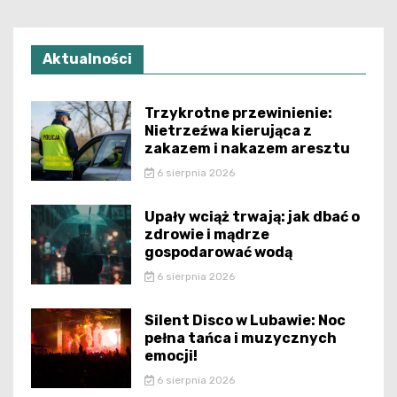
Aktualności
Trzykrotne przewinienie:
Nietrzeźwa kierująca z
zakazem i nakazem aresztu
6 sierpnia 2026
Upały wciąż trwają: jak dbać o
zdrowie i mądrze
gospodarować wodą
6 sierpnia 2026
Silent Disco w Lubawie: Noc
pełna tańca i muzycznych
emocji!
6 sierpnia 2026