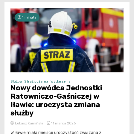
1 minuta
Służba
Straż pożarna
Wydarzenia
Nowy dowódca Jednostki
Ratowniczo-Gaśniczej w
Iławie: uroczysta zmiana
służby
Łukasz Kamiński
11 marca 2026
W Iławie miała miejsce uroczystość związana z