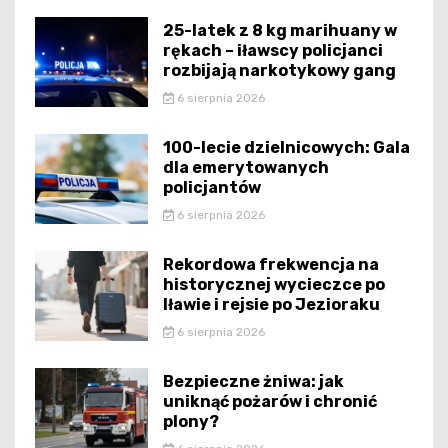
25-latek z 8 kg marihuany w
rękach – iławscy policjanci
rozbijają narkotykowy gang
6 sierpnia 2026
100-lecie dzielnicowych: Gala
dla emerytowanych
policjantów
6 sierpnia 2026
Rekordowa frekwencja na
historycznej wycieczce po
Iławie i rejsie po Jezioraku
6 sierpnia 2026
Bezpieczne żniwa: jak
uniknąć pożarów i chronić
plony?