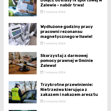
Dołącz do klasy IV sportowej w
Zalewie – nabór trwa!
7 sierpnia 2026
Wydłużone godziny pracy
pracowni rezonansu
magnetycznego w Iławie!
7 sierpnia 2026
Skorzystaj z darmowej
pomocy prawnej w Gminie
Zalewo!
7 sierpnia 2026
Trzykrotne przewinienie:
Nietrzeźwa kierująca z
zakazem i nakazem aresztu
6 sierpnia 2026