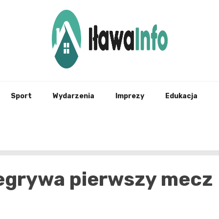
Najnowsze Informacje z Iławy i okolic
ilawai
Sport
Wydarzenia
Imprezy
Edukacja
zegrywa pierwszy mecz