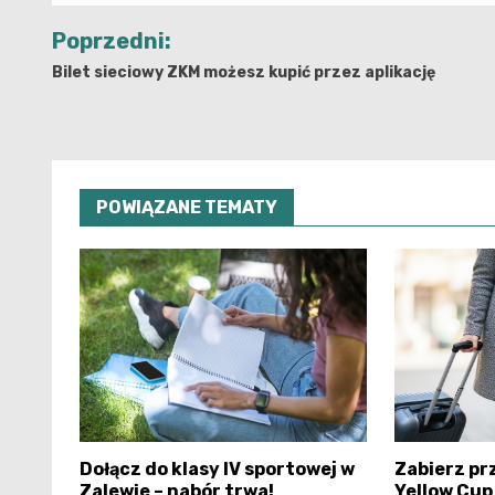
Nawigacja
Poprzedni:
wpisu
Bilet sieciowy ZKM możesz kupić przez aplikację
POWIĄZANE TEMATY
Dołącz do klasy IV sportowej w
Zabierz pr
Zalewie – nabór trwa!
Yellow Cup 