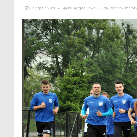
2 sierpnia 2020
w
Sport
Tagged
Iława
,
iv liga
,
jeziorak
,
mamry