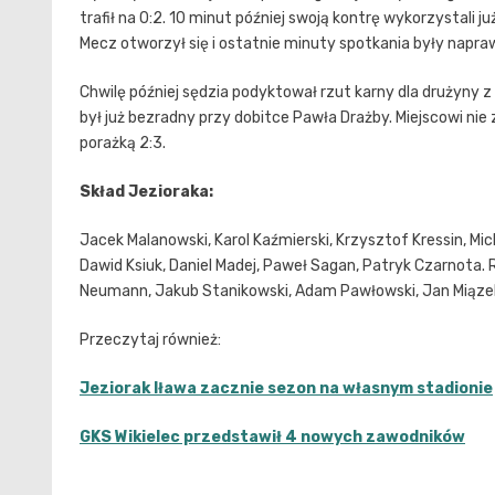
trafił na 0:2. 10 minut później swoją kontrę wykorzystali 
Mecz otworzył się i ostatnie minuty spotkania były napr
Chwilę później sędzia podyktował rzut karny dla drużyny 
był już bezradny przy dobitce Pawła Drażby. Miejscowi nie z
porażką 2:3.
Skład Jezioraka:
Jacek Malanowski, Karol Kaźmierski, Krzysztof Kressin, Mic
Dawid Ksiuk, Daniel Madej, Paweł Sagan, Patryk Czarnota.
Neumann, Jakub Stanikowski, Adam Pawłowski, Jan Miąze
Przeczytaj również:
Jeziorak Iława zacznie sezon na własnym stadionie
GKS Wikielec przedstawił 4 nowych zawodników