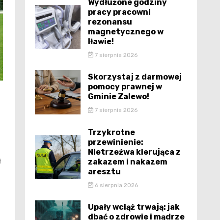
Wydłużone godziny
pracy pracowni
rezonansu
magnetycznego w
Iławie!
7 sierpnia 2026
Skorzystaj z darmowej
pomocy prawnej w
Gminie Zalewo!
7 sierpnia 2026
Trzykrotne
przewinienie:
Nietrzeźwa kierująca z
zakazem i nakazem
ł
aresztu
6 sierpnia 2026
Upały wciąż trwają: jak
dbać o zdrowie i mądrze