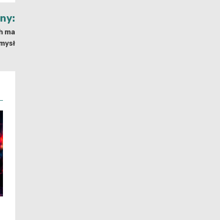
jny:
ch ma
mysł