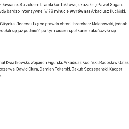
już Iławianie. Strzelcem bramki kontaktowej okazał się Paweł Sagan.
awdę bardzo intensywne. W 78 minucie
wyrównał
Arkadiusz Kuciński.
z Giżycka. Jedenastkę co prawda obronił bramkarz Malanowski, jednak
dołali się już podnieść po tym ciosie i spotkanie zakończyło się
hał Kwiatkowski, Wojciech Figurski, Arkadiusz Kuciński, Radosław Galas
 Rezerwa: Dawid Ciura, Damian Tokarski, Jakub Szczepański, Kacper
k.