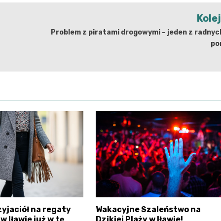
Kole
Problem z piratami drogowymi – jeden z radny
po
zyjaciół na regaty
Wakacyjne Szaleństwo na
w Iławie już w tę
Dzikiej Plaży w Iławie!