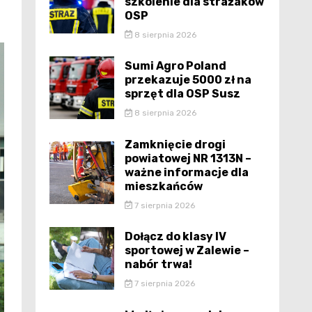
szkolenie dla strażaków
OSP
8 sierpnia 2026
Sumi Agro Poland
przekazuje 5000 zł na
sprzęt dla OSP Susz
8 sierpnia 2026
Zamknięcie drogi
powiatowej NR 1313N –
ważne informacje dla
mieszkańców
7 sierpnia 2026
Dołącz do klasy IV
sportowej w Zalewie –
nabór trwa!
7 sierpnia 2026