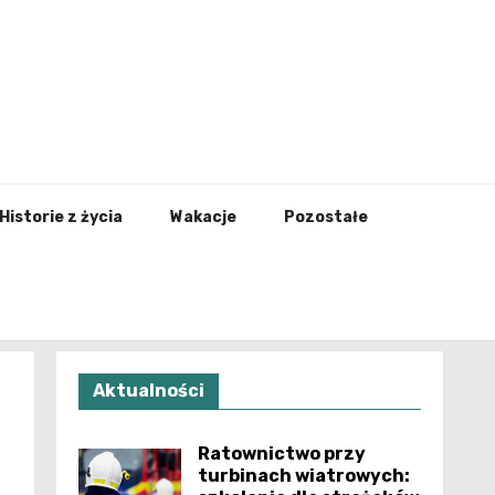
nfo.pl
Historie z życia
Wakacje
Pozostałe
Aktualności
Ratownictwo przy
turbinach wiatrowych: