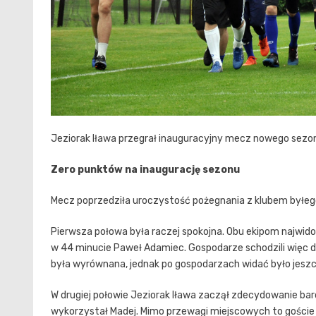
Jeziorak Iława przegrał inauguracyjny mecz nowego sezonu 
Zero punktów na inaugurację sezonu
Mecz poprzedziła uroczystość pożegnania z klubem byłego
Pierwsza połowa była raczej spokojna. Obu ekipom najwid
w 44 minucie Paweł Adamiec. Gospodarze schodzili więc 
była wyrównana, jednak po gospodarzach widać było jes
W drugiej połowie Jeziorak Iława zaczął zdecydowanie bard
wykorzystał Madej. Mimo przewagi miejscowych to goście 