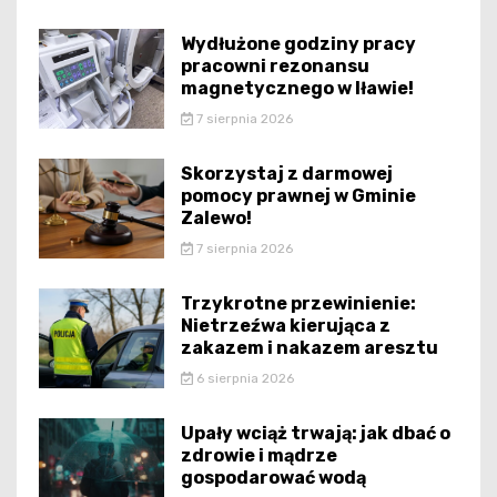
Wydłużone godziny pracy
pracowni rezonansu
magnetycznego w Iławie!
7 sierpnia 2026
Skorzystaj z darmowej
pomocy prawnej w Gminie
Zalewo!
7 sierpnia 2026
Trzykrotne przewinienie:
Nietrzeźwa kierująca z
zakazem i nakazem aresztu
6 sierpnia 2026
Upały wciąż trwają: jak dbać o
zdrowie i mądrze
gospodarować wodą