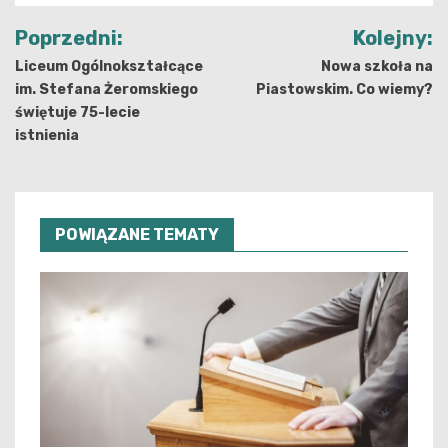
Nawigacja
Poprzedni:
Kolejny:
wpisu
Liceum Ogólnokształcące
Nowa szkoła na
im. Stefana Żeromskiego
Piastowskim. Co wiemy?
świętuje 75-lecie
istnienia
POWIĄZANE TEMATY