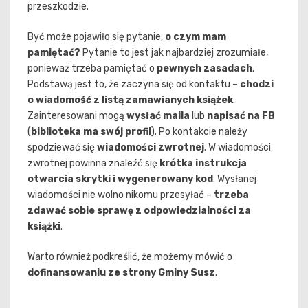
przeszkodzie.
Być może pojawiło się pytanie,
o czym mam
pamiętać?
Pytanie to jest jak najbardziej zrozumiałe,
ponieważ trzeba pamiętać o
pewnych zasadach
.
Podstawą jest to, że zaczyna się od kontaktu –
chodzi
o wiadomość z listą zamawianych książek
.
Zainteresowani mogą
wysłać maila
lub
napisać na FB
(
biblioteka ma swój profil
). Po kontakcie należy
spodziewać się
wiadomości zwrotnej
. W wiadomości
zwrotnej powinna znaleźć się
krótka instrukcja
otwarcia skrytki i wygenerowany kod
. Wysłanej
wiadomości nie wolno nikomu przesyłać –
trzeba
zdawać sobie sprawę z odpowiedzialności za
książki
.
Warto również podkreślić, że możemy mówić o
dofinansowaniu ze strony Gminy Susz
.