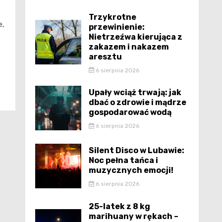
Trzykrotne
e,
przewinienie:
Nietrzeźwa kierująca z
zakazem i nakazem
aresztu
6 sierpnia 2026
Upały wciąż trwają: jak
dbać o zdrowie i mądrze
gospodarować wodą
6 sierpnia 2026
Silent Disco w Lubawie:
Noc pełna tańca i
muzycznych emocji!
6 sierpnia 2026
25-latek z 8 kg
marihuany w rękach –