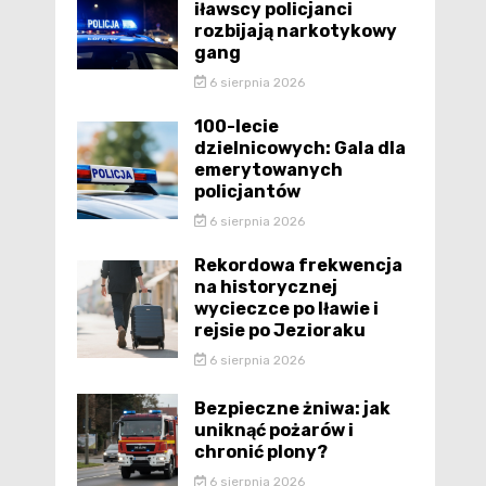
iławscy policjanci
rozbijają narkotykowy
gang
6 sierpnia 2026
100-lecie
dzielnicowych: Gala dla
emerytowanych
policjantów
6 sierpnia 2026
Rekordowa frekwencja
na historycznej
wycieczce po Iławie i
rejsie po Jezioraku
6 sierpnia 2026
Bezpieczne żniwa: jak
uniknąć pożarów i
chronić plony?
6 sierpnia 2026