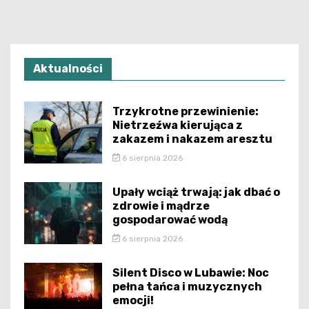
Aktualności
Trzykrotne przewinienie:
Nietrzeźwa kierująca z
zakazem i nakazem aresztu
6 sierpnia 2026
Upały wciąż trwają: jak dbać o
zdrowie i mądrze
gospodarować wodą
6 sierpnia 2026
Silent Disco w Lubawie: Noc
pełna tańca i muzycznych
emocji!