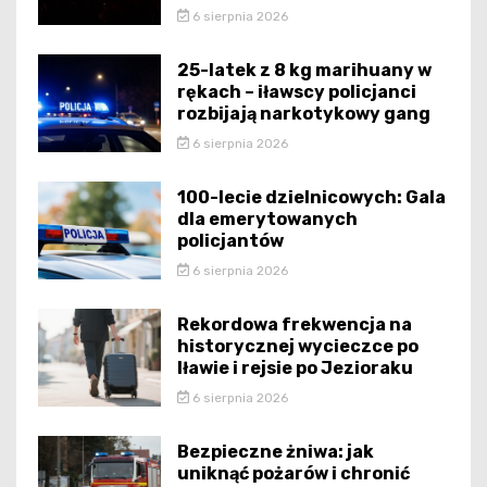
6 sierpnia 2026
25-latek z 8 kg marihuany w
rękach – iławscy policjanci
rozbijają narkotykowy gang
6 sierpnia 2026
100-lecie dzielnicowych: Gala
dla emerytowanych
policjantów
6 sierpnia 2026
Rekordowa frekwencja na
historycznej wycieczce po
Iławie i rejsie po Jezioraku
6 sierpnia 2026
Bezpieczne żniwa: jak
uniknąć pożarów i chronić