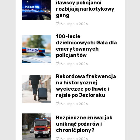
iławscy policjanci
rozbijają narkotykowy
gang
6 sierpnia 2026
100-lecie
dzielnicowych: Gala dla
emerytowanych
policjantów
6 sierpnia 2026
Rekordowa frekwencja
na historycznej
wycieczce po Iławie i
rejsie po Jezioraku
6 sierpnia 2026
Bezpieczne żniwa: jak
uniknąć pożarów i
chronić plony?
6 sierpnia 2026