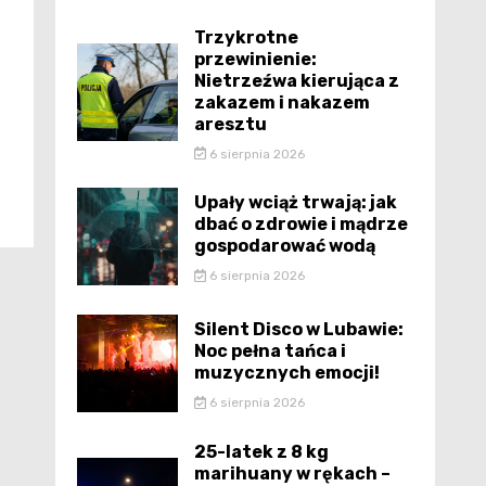
Trzykrotne
przewinienie:
Nietrzeźwa kierująca z
zakazem i nakazem
aresztu
6 sierpnia 2026
Upały wciąż trwają: jak
dbać o zdrowie i mądrze
gospodarować wodą
6 sierpnia 2026
Silent Disco w Lubawie:
Noc pełna tańca i
muzycznych emocji!
6 sierpnia 2026
25-latek z 8 kg
marihuany w rękach –