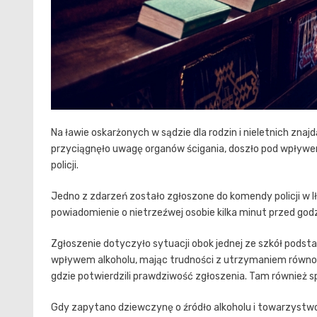
Na ławie oskarżonych w sądzie dla rodzin i nieletnich znajd
przyciągnęło uwagę organów ścigania, doszło pod wpływem 
policji.
Jedno z zdarzeń zostało zgłoszone do komendy policji w Ił
powiadomienie o nietrzeźwej osobie kilka minut przed godz
Zgłoszenie dotyczyło sytuacji obok jednej ze szkół podst
wpływem alkoholu, mając trudności z utrzymaniem równowa
gdzie potwierdzili prawdziwość zgłoszenia. Tam również sp
Gdy zapytano dziewczynę o źródło alkoholu i towarzystwo