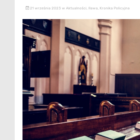
21 września 2023
w
Aktualności
,
Iława
,
Kronika Policyjna