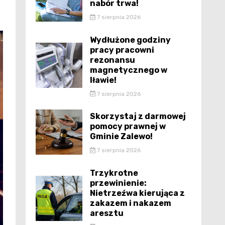
nabór trwa!
7 sierpnia 2026
Wydłużone godziny
pracy pracowni
rezonansu
magnetycznego w
Iławie!
7 sierpnia 2026
Skorzystaj z darmowej
pomocy prawnej w
Gminie Zalewo!
7 sierpnia 2026
Trzykrotne
przewinienie:
Nietrzeźwa kierująca z
zakazem i nakazem
aresztu