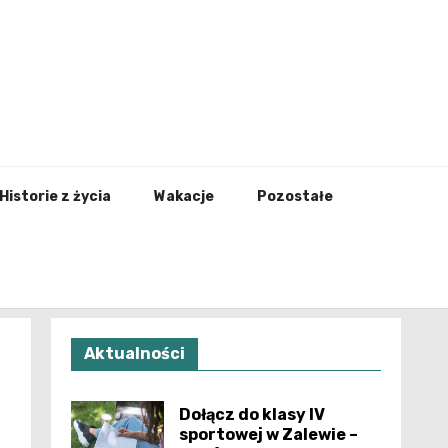
nfo.pl
Historie z życia
Wakacje
Pozostałe
Aktualności
Dołącz do klasy IV
sportowej w Zalewie –