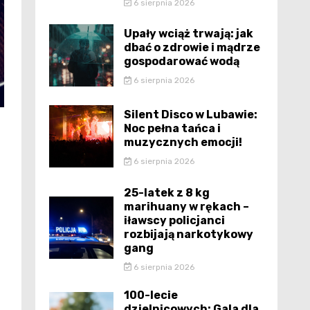
6 sierpnia 2026
Upały wciąż trwają: jak
dbać o zdrowie i mądrze
gospodarować wodą
6 sierpnia 2026
Silent Disco w Lubawie:
Noc pełna tańca i
muzycznych emocji!
6 sierpnia 2026
25-latek z 8 kg
marihuany w rękach –
iławscy policjanci
rozbijają narkotykowy
gang
6 sierpnia 2026
100-lecie
dzielnicowych: Gala dla