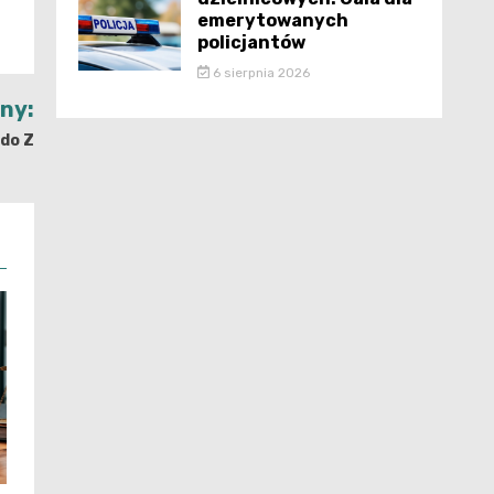
emerytowanych
policjantów
6 sierpnia 2026
jny:
 do Z