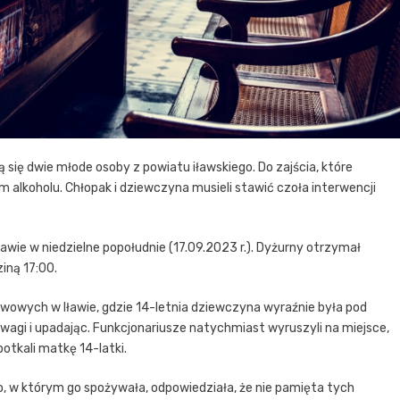
ą się dwie młode osoby z powiatu iławskiego. Do zajścia, które
alkoholu. Chłopak i dziewczyna musieli stawić czoła interwencji
awie w niedzielne popołudnie (17.09.2023 r.). Dyżurny otrzymał
iną 17:00.
awowych w Iławie, gdzie 14-letnia dziewczyna wyraźnie była pod
gi i upadając. Funkcjonariusze natychmiast wyruszyli na miejsce,
otkali matkę 14-latki.
, w którym go spożywała, odpowiedziała, że nie pamięta tych