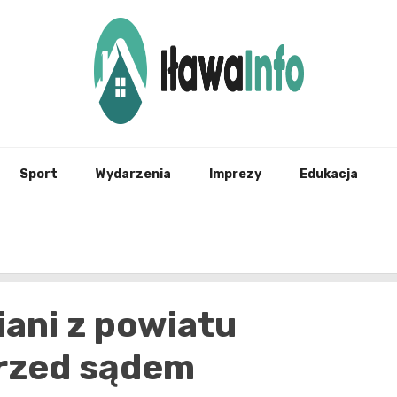
Najnowsze Informacje z Iławy i okolic
ilawai
Sport
Wydarzenia
Imprezy
Edukacja
ani z powiatu
przed sądem