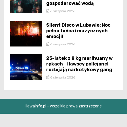
gospodarować wodą
6 sierpnia 2026
Silent Disco w Lubawie: Noc
pełna tańca i muzycznych
emocji!
6 sierpnia 2026
25-latek z 8 kg marihuany w
rękach – iławscy policjanci
rozbijają narkotykowy gang
6 sierpnia 2026
ilawainfo.pl - wszelkie prawa zastrzeżone