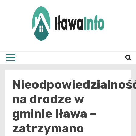
Skip
to
content
Najnowsze Informacje z Iławy i okolic
ilawai
Nieodpowiedzialnoś
na drodze w
gminie Iława –
zatrzymano