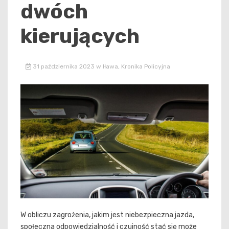
dwóch
kierujących
31 października 2023
w
Iława
,
Kronika Policyjna
W obliczu zagrożenia, jakim jest niebezpieczna jazda,
społeczna odpowiedzialność i czujność stać się może