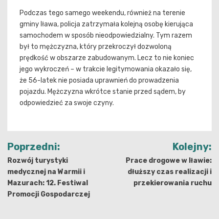
Podczas tego samego weekendu, również na terenie
gminy Iława, policja zatrzymała kolejną osobę kierująca
samochodem w sposób nieodpowiedzialny. Tym razem
był to mężczyzna, który przekroczył dozwoloną
prędkość w obszarze zabudowanym. Lecz to nie koniec
jego wykroczeń – w trakcie legitymowania okazało się,
że 56-latek nie posiada uprawnień do prowadzenia
pojazdu. Mężczyzna wkrótce stanie przed sądem, by
odpowiedzieć za swoje czyny.
Nawigacja
Poprzedni:
Kolejny:
wpisu
Rozwój turystyki
Prace drogowe w Iławie:
medycznej na Warmii i
dłuższy czas realizacji i
Mazurach: 12. Festiwal
przekierowania ruchu
Promocji Gospodarczej