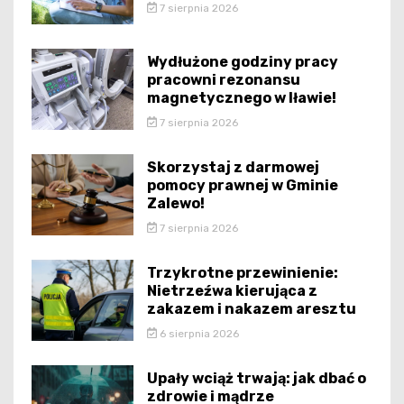
7 sierpnia 2026
Wydłużone godziny pracy
pracowni rezonansu
magnetycznego w Iławie!
7 sierpnia 2026
Skorzystaj z darmowej
pomocy prawnej w Gminie
Zalewo!
7 sierpnia 2026
Trzykrotne przewinienie:
Nietrzeźwa kierująca z
zakazem i nakazem aresztu
6 sierpnia 2026
Upały wciąż trwają: jak dbać o
zdrowie i mądrze