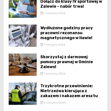
Dołącz do klasy IV sportowej w
Zalewie – nabór trwa!
7 sierpnia 2026
Wydłużone godziny pracy
pracowni rezonansu
magnetycznego w Iławie!
7 sierpnia 2026
Skorzystaj z darmowej
pomocy prawnej w Gminie
Zalewo!
7 sierpnia 2026
Trzykrotne przewinienie:
Nietrzeźwa kierująca z
zakazem i nakazem aresztu
6 sierpnia 2026