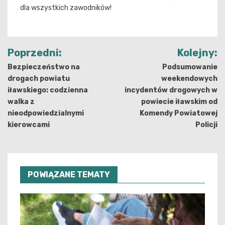
dla wszystkich zawodników!
Nawigacja
Poprzedni:
Kolejny:
wpisu
Bezpieczeństwo na
Podsumowanie
drogach powiatu
weekendowych
iławskiego: codzienna
incydentów drogowych w
walka z
powiecie iławskim od
nieodpowiedzialnymi
Komendy Powiatowej
kierowcami
Policji
POWIĄZANE TEMATY