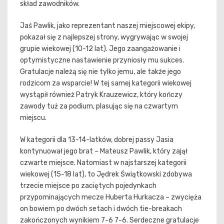
skład zawodników.
Jaś Pawlik, jako reprezentant naszej miejscowej ekipy,
pokazał się z najlepszej strony, wygrywając w swojej
grupie wiekowej (10-12 lat). Jego zaangażowanie i
optymistyczne nastawienie przyniosły mu sukces.
Gratulacje należą się nie tylko jemu, ale także jego
rodzicom za wsparcie! W tej samej kategorii wiekowej
wystąpił również Patryk Krauzewicz, który kończy
zawody tuż za podium, plasując się na czwartym
miejscu.
W kategorii dla 13-14-latków, dobrej passy Jasia
kontynuował jego brat – Mateusz Pawlik, który zajął
czwarte miejsce. Natomiast w najstarszej kategorii
wiekowej (15-18 lat), to Jędrek Świątkowski zdobywa
trzecie miejsce po zaciętych pojedynkach
przypominających mecze Huberta Hurkacza – zwycięża
on bowiem po dwóch setach i dwóch tie-breakach
zakończonych wynikiem 7-6 7-6. Serdeczne gratulacje