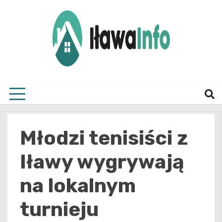
Skip
to
content
Najnowsze Informacje z Iławy i okolic
ilawai
Młodzi tenisiści z
Iławy wygrywają
na lokalnym
turnieju