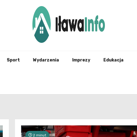
Najnowsze Informacje z Iławy i okolic
ilawai
Sport
Wydarzenia
Imprezy
Edukacja
2 minut