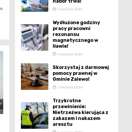
nabór trwa!
ło
7 sierpnia 2026
Wydłużone godziny
pracy pracowni
rezonansu
magnetycznego w
Iławie!
7 sierpnia 2026
Skorzystaj z darmowej
pomocy prawnej w
Gminie Zalewo!
7 sierpnia 2026
Trzykrotne
przewinienie:
Nietrzeźwa kierująca z
zakazem i nakazem
aresztu