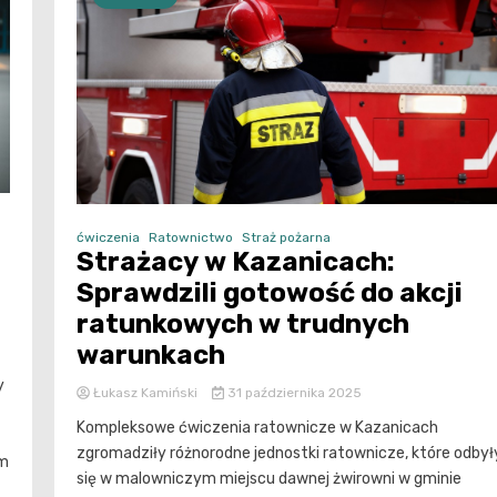
ćwiczenia
Ratownictwo
Straż pożarna
Strażacy w Kazanicach:
Sprawdzili gotowość do akcji
ratunkowych w trudnych
warunkach
y
Łukasz Kamiński
31 października 2025
Kompleksowe ćwiczenia ratownicze w Kazanicach
zgromadziły różnorodne jednostki ratownicze, które odbył
em
się w malowniczym miejscu dawnej żwirowni w gminie