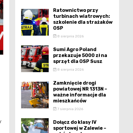
Ratownictwo przy
turbinach wiatrowych:
szkolenie dla strażaków
OSP
8 sierpnia 2026
Sumi Agro Poland
przekazuje 5000 zł na
sprzęt dla OSP Susz
8 sierpnia 2026
Zamknięcie drogi
powiatowej NR 1313N –
ważne informacje dla
mieszkańców
7 sierpnia 2026
y
Dołącz do klasy IV
sportowej w Zalewie –