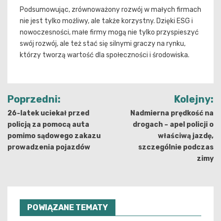
Podsumowując, zrównoważony rozwój w małych firmach
nie jest tylko możliwy, ale także korzystny. Dzięki ESG i
nowoczesności, małe firmy mogą nie tylko przyspieszyć
swój rozwój, ale też stać się silnymi graczy na rynku,
którzy tworzą wartość dla społeczności i środowiska.
Nawigacja
Poprzedni:
Kolejny:
wpisu
26-latek uciekał przed
Nadmierna prędkość na
policją za pomocą auta
drogach – apel policji o
pomimo sądowego zakazu
właściwą jazdę,
prowadzenia pojazdów
szczególnie podczas
zimy
POWIĄZANE TEMATY