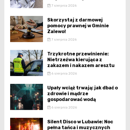
7 sierpnia 2026
Skorzystaj z darmowej
pomocy prawnej w Gminie
Zalewo!
7 sierpnia 2026
Trzykrotne przewinienie:
Nietrzeźwa kierująca z
zakazem i nakazem aresztu
6 sierpnia 2026
Upały wciąż trwają: jak dbać o
zdrowie i mądrze
gospodarować wodą
6 sierpnia 2026
Silent Disco w Lubawie: Noc
pełna tańca i muzycznych