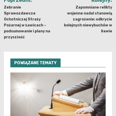
Poprzedni:
Kolejny:
wpisu
Zebranie
Zapomniane relikty
Sprawozdawcze
wojenne nadal stanowią
Ochotniczej Straży
zagrożenie: odkrycie
Pożarnej w Ławicach –
kolejnych niewybuchów w
podsumowanie i plany na
Iławie
przyszłość
POWIĄZANE TEMATY