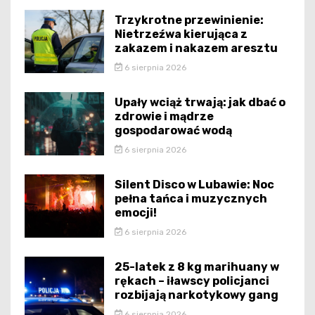
Trzykrotne przewinienie:
Nietrzeźwa kierująca z
zakazem i nakazem aresztu
6 sierpnia 2026
Upały wciąż trwają: jak dbać o
zdrowie i mądrze
gospodarować wodą
6 sierpnia 2026
Silent Disco w Lubawie: Noc
pełna tańca i muzycznych
emocji!
6 sierpnia 2026
25-latek z 8 kg marihuany w
rękach – iławscy policjanci
rozbijają narkotykowy gang
6 sierpnia 2026