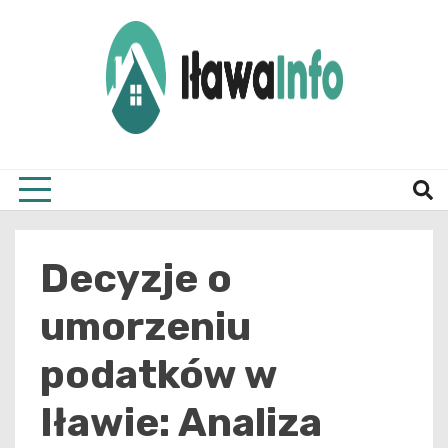
Skip
to
content
Najnowsze Informacje z Iławy i okolic
ilawai
Decyzje o
umorzeniu
podatków w
Iławie: Analiza