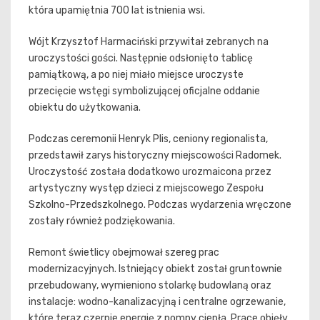
która upamiętnia 700 lat istnienia wsi.
Wójt Krzysztof Harmaciński przywitał zebranych na
uroczystości gości. Następnie odsłonięto tablicę
pamiątkową, a po niej miało miejsce uroczyste
przecięcie wstęgi symbolizującej oficjalne oddanie
obiektu do użytkowania.
Podczas ceremonii Henryk Plis, ceniony regionalista,
przedstawił zarys historyczny miejscowości Radomek.
Uroczystość została dodatkowo urozmaicona przez
artystyczny występ dzieci z miejscowego Zespołu
Szkolno-Przedszkolnego. Podczas wydarzenia wręczone
zostały również podziękowania.
Remont świetlicy obejmował szereg prac
modernizacyjnych. Istniejący obiekt został gruntownie
przebudowany, wymieniono stolarkę budowlaną oraz
instalacje: wodno-kanalizacyjną i centralne ogrzewanie,
które teraz czerpie energię z pompy ciepła. Prace objęły