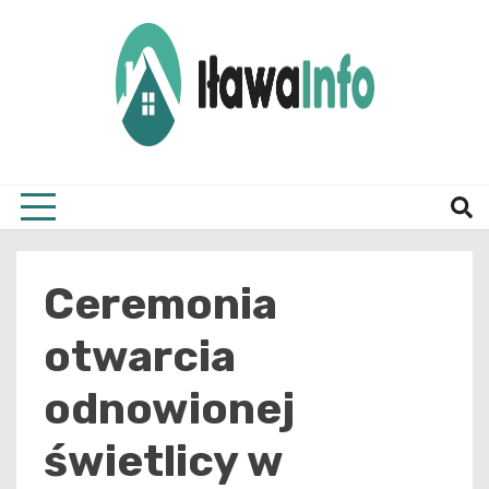
Skip
to
content
Najnowsze Informacje z Iławy i okolic
ilawai
Ceremonia
otwarcia
odnowionej
świetlicy w