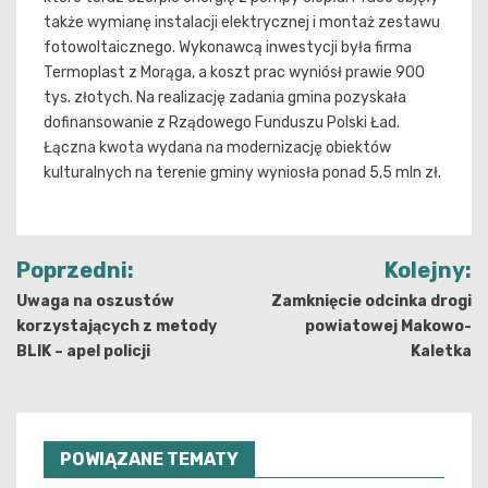
także wymianę instalacji elektrycznej i montaż zestawu
fotowoltaicznego. Wykonawcą inwestycji była firma
Termoplast z Morąga, a koszt prac wyniósł prawie 900
tys. złotych. Na realizację zadania gmina pozyskała
dofinansowanie z Rządowego Funduszu Polski Ład.
Łączna kwota wydana na modernizację obiektów
kulturalnych na terenie gminy wyniosła ponad 5,5 mln zł.
Nawigacja
Poprzedni:
Kolejny:
wpisu
Uwaga na oszustów
Zamknięcie odcinka drogi
korzystających z metody
powiatowej Makowo-
BLIK – apel policji
Kaletka
POWIĄZANE TEMATY