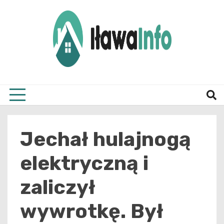
Skip
to
content
Najnowsze Informacje z Iławy i okolic
ilawai
Jechał hulajnogą
elektryczną i
zaliczył
wywrotkę. Był