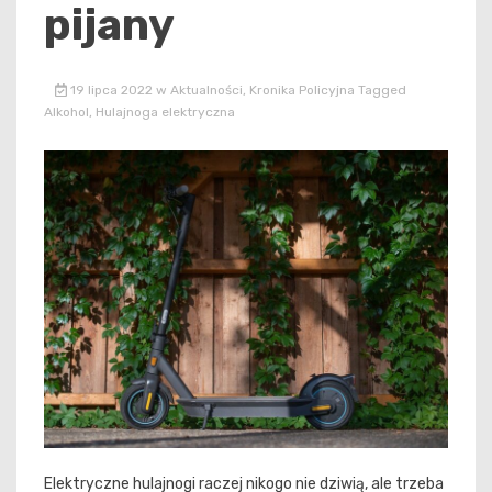
pijany
19 lipca 2022
w
Aktualności
,
Kronika Policyjna
Tagged
Alkohol
,
Hulajnoga elektryczna
Elektryczne hulajnogi raczej nikogo nie dziwią, ale trzeba