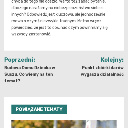
chyba do tego nie doszło. Warto też zadać pytanie,
dlaczego narażamy na niebezpieczeństwo siebie i
innych? Odpowiedź jest kluczowa, ale jednocześnie
mowa o czymś niezwykle trudnym. Można wręcz
powiedzieć, że jest to coś, nad czym powinniśmy się
wszyscy zastanowić.
Nawigacja
Poprzedni:
Kolejny:
wpisu
Budowa Domu Dziecka w
Punkt zbiórki darów
Suszu. Co wiemy na ten
wygasza działalność
temat?
POWIĄZANE TEMATY